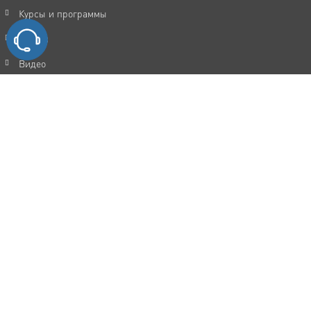
Курсы и программы
Статьи
Видео
Акции
FAQ
Отзывы
Контакты
Политика конфиденциальности
Пользовательское соглашение
Каталог услуг
Мотивация и достижение целей
Прокачка личности