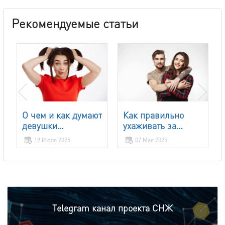
Рекомендуемые статьи
О чем и как думают
Как правильно
девушки
ухаживать за
(особенности
девушкой которая
19 Июля 2025
07 Мая 2025
женского
нравиться?
мышления)
Telegram канал проекта СНЖ