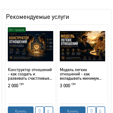
Рекомендуемые услуги
Хит продаж
Конструктор отношений
Модель легких
- как создать и
отношений - как
развивать счастливые
вкладывать минимум
отношения
ресурсов, а получать
грн
грн
2 000
3 000
максимум
Купить
Купить