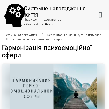
Системне налагодження
життя
Підвищення ефективності,
свідомості та щастя
Системна наладка життя
Безкоштовні онлайн-курси з психології
Гармонізація психоемоційної сфери
Гармонізація психоемоційної
сфери