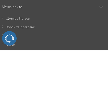
Меню сайта
Дмитро Потєєв
Курси та програми
Статті
Відео
Акції
FAQ
Відгуки
Контакти
Політика конфіденційності
Угода користувача
Каталог послуг