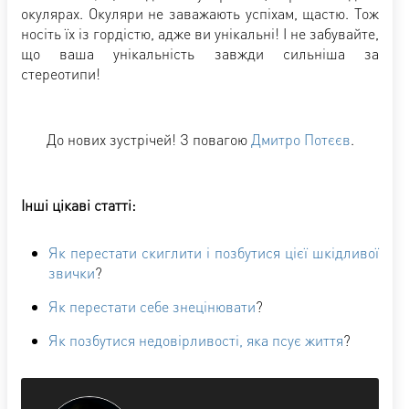
окулярах. Окуляри не заважають успіхам, щастю. Тож
носіть їх із гордістю, адже ви унікальні! І не забувайте,
що ваша унікальність завжди сильніша за
стереотипи!
До нових зустрічей! З повагою
Дмитро Потєєв
.
Інші цікаві статті:
Як перестати скиглити і позбутися цієї шкідливої
звички
?
Як перестати себе знецінювати
?
Як позбутися недовірливості, яка псує життя
?