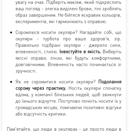
увагу на очах. Підберіть макіяж, який підкреслить
ваш погляд - злегка виділені брови, тіні зроблять
образ завершеним. Не бійтеся яскравих кольорів,
експериментів, які гармоніюють з оправою.
Соромлюся носити окуляри? Нагадайте собі, що
окуляри - турбота про ваше здоров'я, зір.
Правильно підібрані окуляри - джерело сили,
впевненості, стилю.
Інвестуйте в якість.
Виберіть
якісні оправи, лінзи, які будуть комфортними,
довговічними. Впевненість часто починається зі
зручності.
Як не соромитися носити окуляри?
Подолання
сорому через практику.
Носіть окуляри спочатку
вдома, у компанії близьких людей, щоб звикнути
до їхнього відчуття. Поступово почніть носити їх у
громадських місцях, помічаючи позитивні відгуки
або відсутність критики.
Пам'ятайте, що люди в окулярах - це просто люди в