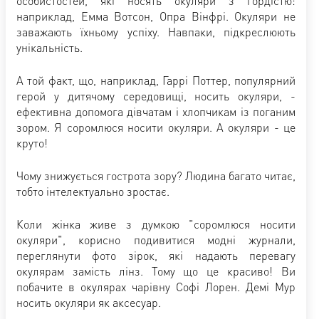
особистостей, які носять окуляри з гордістю:
наприклад, Емма Вотсон, Опра Вінфрі. Окуляри не
заважають їхньому успіху. Навпаки, підкреслюють
унікальність.
А той факт, що, наприклад, Гаррі Поттер, популярний
герой у дитячому середовищі, носить окуляри, -
ефективна допомога дівчатам і хлопчикам із поганим
зором. Я соромлюся носити окуляри. А окуляри - це
круто!
Чому знижується гострота зору? Людина багато читає,
тобто інтелектуально зростає.
Коли жінка живе з думкою "соромлюся носити
окуляри", корисно подивитися модні журнали,
переглянути фото зірок, які надають перевагу
окулярам замість лінз. Тому що це красиво! Ви
побачите в окулярах чарівну Софі Лорен. Демі Мур
носить окуляри як аксесуар.