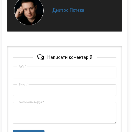
Дмитро Потєєв
Написати коментарій
Ім'я*
Email
Напишіть відгук*