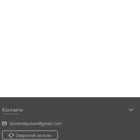
Контакти
domenikpoteev@gmail.com
Зворотній зв'язок