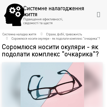
Системне налагодження
життя
Підвищення ефективності,
свідомості та щастя
Системна наладка життя
Страхи, фобії, тривожність
Соромлюся носити окуляри - як подолати комплекс "очкарика"?
Соромлюся носити окуляри - як
подолати комплекс "очкарика"?