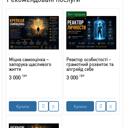
Хит продаж
Міцна самооцінка –
Реактор особистості -
запорука щасливого
грамотний розвиток та
життя
апгрейд себе
грн
грн
3 000
3 000
Купити
Купити