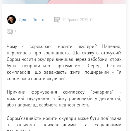
Дмитро Потєєв
10 Травня 2025, Сб
5
Чому я соромлюся носити окуляри? Напевно,
переживаю про зовнішність. Що скажуть оточуючі?
Сором носити окуляри виникає через забобони, страх
бути неправильно зрозумілим. Серед безлічі
комплексів, що заважають жити, поширений - "я
соромлюся носити окуляри".
Причини формування комплексу "очкарика" -
можливі глузування з боку ровесників у дитинстві,
або наприклад особиста невпевненість.
Сором'язливість носити окуляри може бути пов'язана
з кількома психологічними та соціальними
причинами: