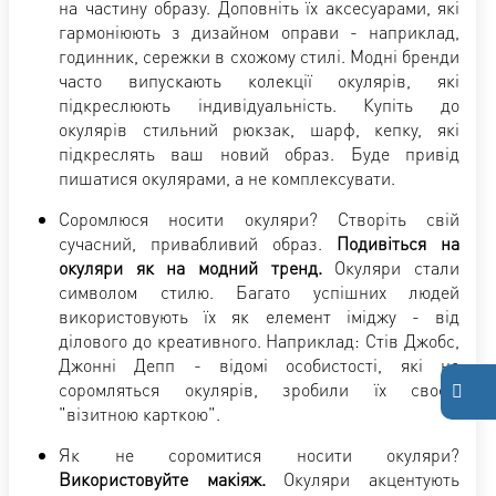
на частину образу. Доповніть їх аксесуарами, які
гармоніюють з дизайном оправи - наприклад,
годинник, сережки в схожому стилі. Модні бренди
часто випускають колекції окулярів, які
підкреслюють індивідуальність. Купіть до
окулярів стильний рюкзак, шарф, кепку, які
підкреслять ваш новий образ. Буде привід
пишатися окулярами, а не комплексувати.
Соромлюся носити окуляри? Створіть свій
сучасний, привабливий образ.
Подивіться на
окуляри як на модний тренд.
Окуляри стали
символом стилю. Багато успішних людей
використовують їх як елемент іміджу - від
ділового до креативного. Наприклад: Стів Джобс,
Джонні Депп - відомі особистості, які не
соромляться окулярів, зробили їх своєю
"візитною карткою".
Як не соромитися носити окуляри?
Використовуйте макіяж.
Окуляри акцентують