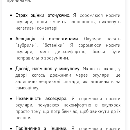
Страх оцінки оточуючих
. Я соромлюся носити
окуляри, вони змінять зовнішність, викличуть
негативні коментарі.
Асоціація зі стереотипами.
Окуляри носять
"зубрили", "ботаніки". Я соромлюся носити
окуляри, мені дискомфортно, боюся бути
неправильно зрозумілим.
Досвід насмішок у минулому.
Якщо в школі, у
дворі когось дражнили через окуляри, це
залишило неприємні спогади, які впливають на
самооцінку.
Незвичність аксесуара.
Я соромлюся носити
окуляри, почуваюся некомфортно в окулярах
просто тому, що потрібен час, щоб звикнути до їх
носіння.
Порівняння з іншими.
Я соромлюся носити