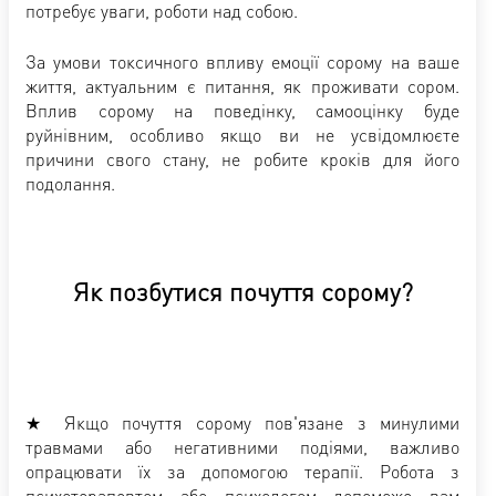
потребує уваги, роботи над собою.
За умови токсичного впливу емоції сорому на ваше
життя, актуальним є питання, як проживати сором.
Вплив сорому на поведінку, самооцінку буде
руйнівним, особливо якщо ви не усвідомлюєте
причини свого стану, не робите кроків для його
подолання.
Як позбутися почуття сорому?
★ Якщо почуття сорому пов'язане з минулими
травмами або негативними подіями, важливо
опрацювати їх за допомогою терапії. Робота з
психотерапевтом або психологом допоможе вам