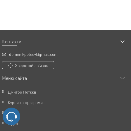
Контакти
domenikpoteev@gmail.com
Зворотній зв'язок
Меню сайта
Дмитро Потєєв
Курси та програми
Статті
Відео