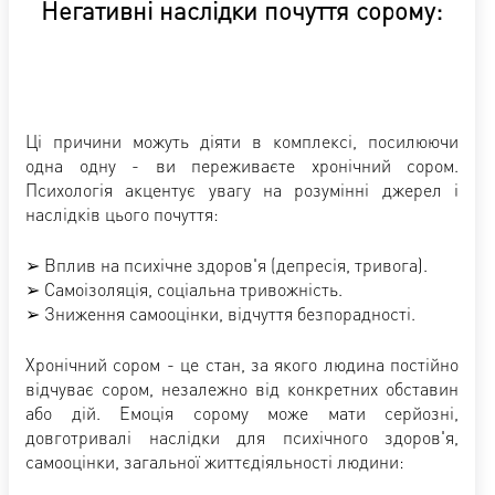
Негативні наслідки почуття сорому:
Ці причини можуть діяти в комплексі, посилюючи
одна одну - ви переживаєте хронічний сором.
Психологія акцентує увагу на розумінні джерел і
наслідків цього почуття:
➢ Вплив на психічне здоров'я (депресія, тривога).
➢ Самоізоляція, соціальна тривожність.
➢ Зниження самооцінки, відчуття безпорадності.
Хронічний сором - це стан, за якого людина постійно
відчуває сором, незалежно від конкретних обставин
або дій. Емоція сорому може мати серйозні,
довготривалі наслідки для психічного здоров'я,
самооцінки, загальної життєдіяльності людини: