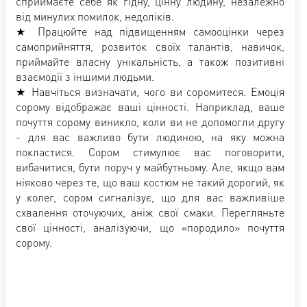
сприймаєте себе як гідну, цінну людину, незалежно
від минулих помилок, недоліків.
★ Працюйте над підвищенням самооцінки через
самоприйняття, розвиток своїх талантів, навичок,
приймайте власну унікальність, а також позитивні
взаємодії з іншими людьми.
★ Навчіться визначати, чого ви соромитеся. Емоція
сорому відображає ваші цінності. Наприклад, ваше
почуття сорому виникло, коли ви не допомогли другу
- для вас важливо бути людиною, на яку можна
покластися. Сором стимулює вас поговорити,
вибачитися, бути поруч у майбутньому. Але, якщо вам
ніяково через те, що ваш костюм не такий дорогий, як
у колег, сором сигналізує, що для вас важливіше
схвалення оточуючих, аніж свої смаки. Перегляньте
свої цінності, аналізуючи, що «породило» почуття
сорому.