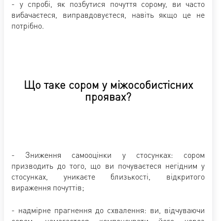
- у спробі, як позбутися почуття сорому, ви часто
вибачаєтеся, виправдовуєтеся, навіть якщо це не
потрібно.
Що таке сором у міжособистісних
проявах?
- Зниження самооцінки у стосунках: сором
призводить до того, що ви почуваєтеся негідним у
стосунках, уникаєте близькості, відкритого
вираження почуттів;
- надмірне прагнення до схвалення: ви, відчуваючи
сором, намагаєтеся компенсувати його через