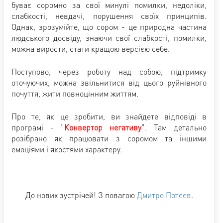
буває соромно за свої минулі помилки, недоліки,
слабкості, невдачі, порушення своїх принципів.
Однак, зрозумійте, що сором - це природна частина
людського досвіду, знаючи свої слабкості, помилки,
можна вирости, стати кращою версією себе.
Поступово, через роботу над собою, підтримку
оточуючих, можна звільнитися від цього руйнівного
почуття, жити повноцінним життям.
Про те, як це зробити, ви знайдете відповіді в
програмі - "
Конвертор негативу
". Там детально
розібрано як працювати з соромом та іншими
емоціями і якостями характеру.
До нових зустрічей! З повагою
Дмитро Потєєв
.