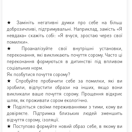
★ Замініть негативні думки про себе на більш
доброзичливі, підтримувальні. Наприклад, замість «Я
невдаха» скажіть собі: «Я вчуся, зростаю через свої
помилки».
★ Проаналізуйте свої внутрішні установки,
переконання, які викликають почуття сорому. Часто ці
переконання формуються в дитинстві під впливом
соціальних норм.
Як позбутися почуття сорому?
★ Спробуйте пробачити себе за помилки, які ви
зробили, відпустити образи на інших, якщо вони
викликали ваше почуття сорому. Прощення відкриє
шлях, як проживати сором екологічно.
★ Поділіться своїми переживаннями з тими, кому ви
довіряєте. Підтримка близьких людей зменшить
відчуття сорому, ізоляції.
★ Поступово формуйте новий образ себе, в якому ви