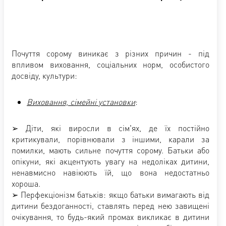
Почуття сорому виникає з різних причин - під
впливом виховання, соціальних норм, особистого
досвіду, культури:
Виховання, сімейні установки
:
➢ Діти, які виросли в сім'ях, де їх постійно
критикували, порівнювали з іншими, карали за
помилки, мають сильне почуття сорому. Батьки або
опікуни, які акцентують увагу на недоліках дитини,
ненавмисно навіюють їй, що вона недостатньо
хороша.
➢ Перфекціонізм батьків: якщо батьки вимагають від
дитини бездоганності, ставлять перед нею завищені
очікування, то будь-який промах викликає в дитини