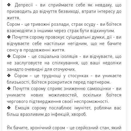
❖ Депресії - ви сприймаєте себе як невдаху, що
призводить до відчуття безвиході, втрати інтересу до
життя.
Сором - це тривожні розлади, страх осуду - ви боїтеся
взаємодіяти з іншими через страх бути відкинутим.
❖ Почуття сорому провокує суїцидальні думки, дії - ви
відчуваєте себе настільки негідним, що не бачите
сенсу в продовженні життя.
❖ Сором - це соціальна ізоляція - ви відчуваєте, що
не заслуговуєте на спілкування, що ваші недоліки
занадто очевидні для оточуючих.
❖ Сором - це труднощі у стосунках - ви уникаєте
близькості, боїтеся розкритися перед партнером.
❖ Почуття сорому сприяє зниженню самооцінки - ви
уникаєте нових можливостей, оскільки боїтеся
чергового підтвердження своєї неспроможності.
❖ Емоція сорому послаблює імунітет, роблячи вас
більш вразливим до інфекцій, хвороб.
Як бачите, хронічний сором - це серйозний стан, який