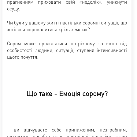
прагненням приховати свій «недолік», уникнути
осуду.
Чи були у вашому житті настільки соромні ситуації, що
хотілося «провалитися крізь землю»?
Сором може проявлятися по-різному залежно від
особистості людини, ситуації, ступеня інтенсивності
цього почуття:
Що таке - Емоція сорому?
- ви відчуваєте себе приниженим, незграбним,
викритим, начебто ваші внутрішні недоліки стали