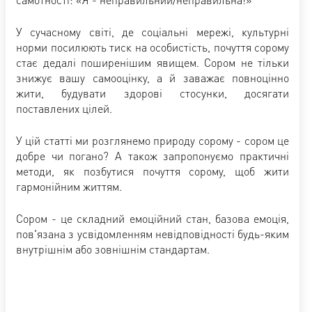
У сучасному світі, де соціальні мережі, культурні
норми посилюють тиск на особистість, почуття сорому
стає дедалі поширенішим явищем. Сором не тільки
знижує вашу самооцінку, а й заважає повноцінно
жити, будувати здорові стосунки, досягати
поставлених цілей.
У цій статті ми розглянемо природу сорому - сором це
добре чи погано? А також запропонуємо практичні
методи, як позбутися почуття сорому, щоб жити
гармонійним життям.
Сором - це складний емоційний стан, базова емоція,
пов'язана з усвідомленням невідповідності будь-яким
внутрішнім або зовнішнім стандартам.