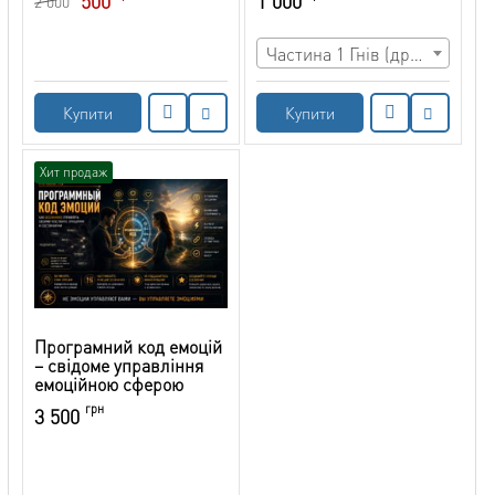
500
1 000
2 000
характеру, які засуджує
суспільство
Частина 1 Гнів (дратівливість, злість, лють)
Купити
Купити
Хит продаж
Програмний код емоцій
– свідоме управління
емоційною сферою
грн
3 500