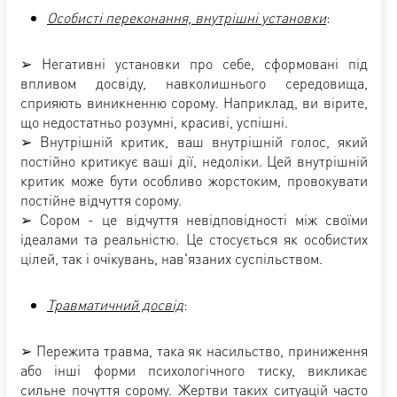
Особисті переконання, внутрішні установки
:
➢ Негативні установки про себе, сформовані під
впливом досвіду, навколишнього середовища,
сприяють виникненню сорому. Наприклад, ви вірите,
що недостатньо розумні, красиві, успішні.
➢ Внутрішній критик, ваш внутрішній голос, який
постійно критикує ваші дії, недоліки. Цей внутрішній
критик може бути особливо жорстоким, провокувати
постійне відчуття сорому.
➢ Сором - це відчуття невідповідності між своїми
ідеалами та реальністю. Це стосується як особистих
цілей, так і очікувань, нав'язаних суспільством.
Травматичний досвід
:
➢ Пережита травма, така як насильство, приниження
або інші форми психологічного тиску, викликає
сильне почуття сорому. Жертви таких ситуацій часто