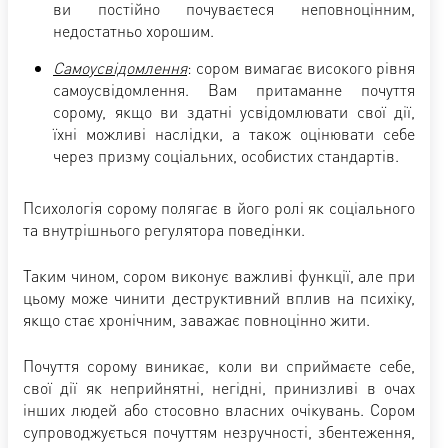
ви постійно почуваєтеся неповноцінним,
недостатньо хорошим.
Самоусвідомлення
: сором вимагає високого рівня
самоусвідомлення. Вам притаманне почуття
сорому, якщо ви здатні усвідомлювати свої дії,
їхні можливі наслідки, а також оцінювати себе
через призму соціальних, особистих стандартів.
Психологія сорому полягає в його ролі як соціального
та внутрішнього регулятора поведінки.
Таким чином, сором виконує важливі функції, але при
цьому може чинити деструктивний вплив на психіку,
якщо стає хронічним, заважає повноцінно жити.
Почуття сорому виникає, коли ви сприймаєте себе,
свої дії як неприйнятні, негідні, принизливі в очах
інших людей або стосовно власних очікувань. Сором
супроводжується почуттям незручності, збентеження,