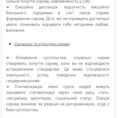
сильне почуття сорому, невпевненість у собі.
➢ Емоційна дистанція: відсутність емоційної
близькості, підтримки в сім'ї також сприяє
формуванню сорому. Діти, які не отримують достатньої
уваги, починають відчувати себе негідними любові,
визнання.
Соціальні та культурні норми
:
➢ Очікування суспільства: соціальні норми
створюють почуття сорому, коли ви не відповідаєте
встановленим стандартам. Це може стосуватися
зовнішності, успіху, поведінки, відповідності
гендерним ролям.
➢ Стигматизація: певні групи людей можуть
зазнавати стигматизації через свою расу, стать,
сексуальну орієнтацію, соціальний статус. Емоція
сорому виникає як реакція на дискримінацію, осуд з
боку суспільства.