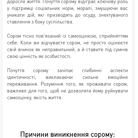
доросле життя. Почуття сорому відіграє ключову роль
у підтримці соціальних норм, моралі, змушуючи вас
уникати дій, які призводять до осуду, знехтуваного
ставлення з боку суспільства.
Сором тісно пов'язаний із самооцінкою, сприйняттям
себе. Коли ви відчуваєте сором, не просто оцінюєте
свій вчинок як неправильний, а й ставите під сумнів
свою цінність як особистості.
Почуття сорому зачіпає глибинні аспекти
ідентичності, викликаючи сильне емоційне
переживання. Розуміння того, як проживати сором,
важливе для того, щоб не дозволяти йому руйнувати
самооцінку, якість життя.
Причини виникнення сорому: