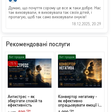
Думаю, що почуття сорому це все ж таки добре. Нас
так виховували, я виховувала так своїх дітей, і
пропагую, щоб так само виховували онуків!
18.12.2025, 20:29
Рекомендовані послуги
Хит продаж
Хит продаж
-75 %
Антистрес – як
Конвертор негативу -
зберігати спокій та
як ефективно
ефективність
опрацьовувати емоції і
використовувати риси
грн
грн