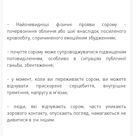
- Найочевидніші фізичні прояви сорому -
почервоніння обличчя або шиї внаслідок посиленого
кровообігу, спричиненого емоційним збудженням;
- почуття сорому може супроводжуватися підвищеним
потовиділенням, особливо в ситуаціях публічної
ганьби, збентеження;
- у момент, коли ви переживаєте сором, ви можете
відчувати прискорене серцебиття, внутрішнє
тремтіння, напругу в м'язах;
- люди, які відчувають сором, часто уникають
зорового контакту, опускають погляд, намагаються не
дивитися в очі іншим.