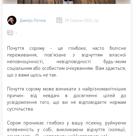
Дмитро Потєєв
28 Серпня 2024, Ср
1
Почуття сорому - це глибоке, часто болісне
переживання, пов'язане з відчуттям власної
неповноцінності, невідповідності будь-яким
соціальним або особистим очікуванням. Вам здається,
що з вами щось не так.
Почуття сорому може виникати з найрізноманітніших
причин: від невдачі в досягненні цілей до
усвідомлення того, що ви не відповідаєте нормам
суспільства.
Сором проникає глибоко у вашу психіку, руйнуючи
впевненість у собі, викликаючи відчуття ізоляції,
самотності: «Я - неправильний/неправильна!»