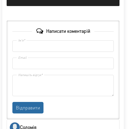
Написати коментарій
Ім'я*
Email
Напишіть відгук*
Відправити
Соломія