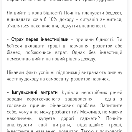
Як вийти з кола бідності? Почніть планувати бюджет,
відкладати хоча б 10% доходу - ситуація зміниться,
з'являться накопичення, відчуття впевненості.
-
Страх перед інвестиціями
- причини бідності. Ви
боїтеся вкладати гроші в навчання, розвиток або
бізнес, побоюючись втрат. Однак без інвестицій
неможливо вийти на новий рівень доходу.
Цікавий факт: успішні підприємці витрачають значну
частину доходу на самоосвіту, розвиток навичок.
- Імпульсивні витрати
. Купівля непотрібних речей
заради короткочасного задоволення - одна з
головних причин фінансових проблем. Запитайте
себе, чому я не можу розбагатіти? Можливо, не маючи
накопичень, купуєте дорогі гаджети? Почніть
аналізувати свої витрати, відкладайте гроші,
інвестуйте в навчання, розвиток. Такою є психологія