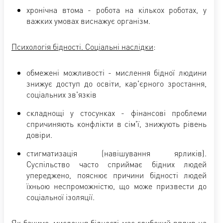
хронічна втома - робота на кількох роботах, у
важких умовах виснажує організм.
Психологія бідності.
Соціальні наслідки
:
обмежені можливості - мислення бідної людини
знижує доступ до освіти, кар'єрного зростання,
соціальних зв'язків
складнощі у стосунках - фінансові проблеми
спричиняють конфлікти в сім'ї, знижують рівень
довіри.
стигматизація (навішування ярликів).
Суспільство часто сприймає бідних людей
упереджено, пояснює причини бідності людей
їхньою неспроможністю, що може призвести до
соціальної ізоляції.
Як бачимо, мислення бідності має глибокий вплив на