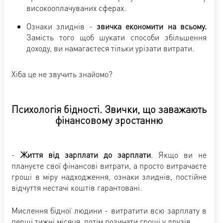
високооплачуваних сферах.
Ознаки злиднів -
звичка економити на всьому.
Замість того щоб шукати способи збільшення
доходу, ви намагаєтеся тільки урізати витрати.
Хіба це не звучить знайомо?
Психологія бідності. Звички, що заважають
фінансовому зростанню
-
Життя від зарплати до зарплати
. Якщо ви не
плануєте свої фінансові витрати, а просто витрачаєте
гроші в міру надходження, ознаки злиднів, постійне
відчуття нестачі коштів гарантовані.
Мислення бідної людини - витратити всю зарплату в
перші тижні місяця, потім позичати гроші у друзів.