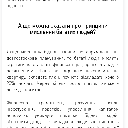
бідності.
А що можна сказати про принципи
мислення багатих людей?
Якщо мислення бідної людини не спрямоване на
довгострокове планування, то багаті люди мислять
стратегічно, ставлять фінансові цілі, працюють над їх
досягненням. Якщо ви вирішите накопичити на
квартиру, складете план, почнете відкладати хоча б
20% доходу. Через кілька років цілком зможете
доглядати житло.
Фінансова грамотність, розуміння основ
інвестування, податків, управління капіталом
допомагає уникнути помилки бідних людей,
збільшити дохід. Не випадково люди, які вивчають
фінансову грамотність, швидше досягають фінансової