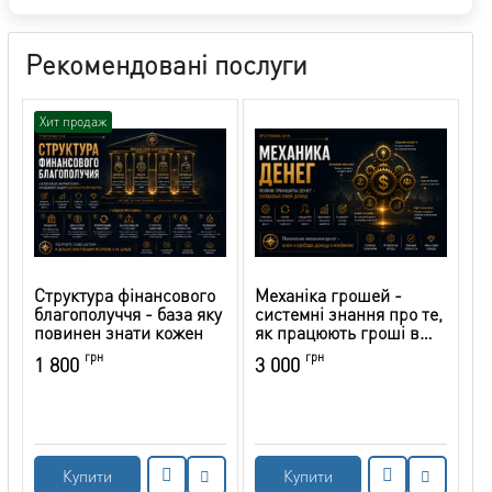
Рекомендовані послуги
Хит продаж
Структура фінансового
Механіка грошей -
благополуччя - база яку
системні знання про те,
повинен знати кожен
як працюють гроші в
реальному світі
грн
грн
1 800
3 000
Купити
Купити