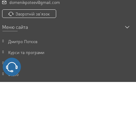
domenikpoteev@gmail.com
Зворотній зв'язок
Меню сайта
Дмитро Потєєв
Курси та програми
Статті
Відео
Акції
FAQ
Відгуки
Контакти
Політика конфіденційності