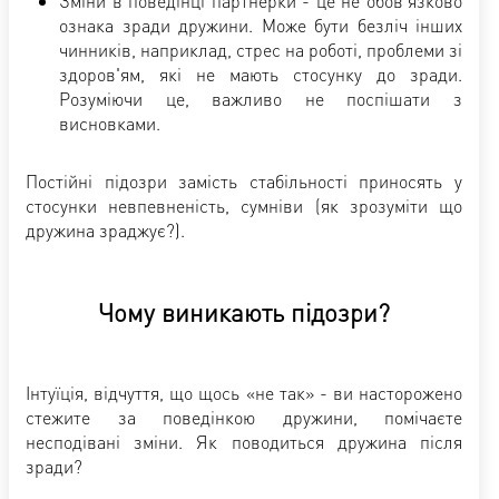
Зміни в поведінці партнерки - це не обов'язково
ознака зради дружини. Може бути безліч інших
чинників, наприклад, стрес на роботі, проблеми зі
здоров'ям, які не мають стосунку до зради.
Розуміючи це, важливо не поспішати з
висновками.
Постійні підозри замість стабільності приносять у
стосунки невпевненість, сумніви (як зрозуміти що
дружина зраджує?).
Чому виникають підозри?
Інтуїція, відчуття, що щось «не так» - ви насторожено
стежите за поведінкою дружини, помічаєте
несподівані зміни. Як поводиться дружина після
зради?