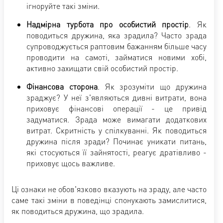
ігноруйте такі зміни.
Надмірна турбота про особистий простір
. Як
поводиться дружина, яка зрадила? Часто зрада
супроводжується раптовим бажанням більше часу
проводити на самоті, займатися новими хобі,
активно захищати свій особистий простір.
Фінансова сторона
. Як зрозуміти що дружина
зраджує? У неї з'являються дивні витрати, вона
приховує фінансові операції - це привід
задуматися. Зрада може вимагати додаткових
витрат. Скритність у спілкуванні. Як поводиться
дружина після зради? Починає уникати питань,
які стосуються її зайнятості, реагує дратівливо -
приховує щось важливе.
Ці ознаки не обов'язково вказують на зраду, але часто
саме такі зміни в поведінці спонукають замислитися,
як поводиться дружина, що зрадила.