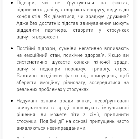
Підозри, які не ґрунтуються на фактах,
підривають довіру, створюють напругу, ведуть до
конфліктів. Як дізнатися, чи зраджує дружина?
Адже без достатніх підстав звинувачення можуть
віддалити партнера, створити у стосунках
відчуття ворожості.
Постійні підозри, сумніви негативно впливають
на емоційний стан, психічне здоров'я. Якщо ви
систематично шукаєте ознаки жіночої зради,
відчуття недовіри породжує тривогу, стрес.
Важливо розділити факти від припущень, щоб
зберегти емоційну рівновагу, зосередитися на
реальних проблемах у стосунках.
Надумані ознаки зради жінки, необґрунтовані
звинувачення в зраді провокують імпульсивні
рішення: ви можете піти з сім'ї, припинити
стосунки. Подібні дії на основі припущень часто
виявляються невиправданими.