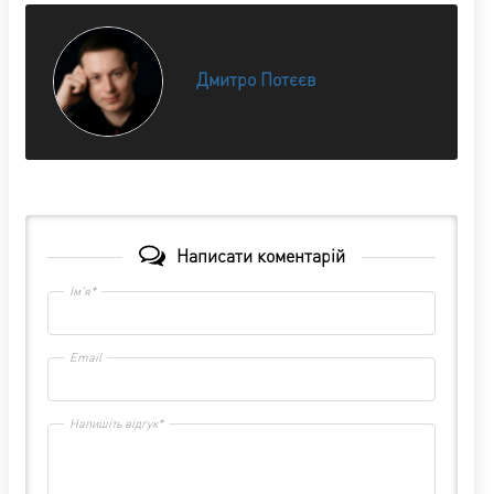
Дмитро Потєєв
Написати коментарій
Ім'я*
Email
Напишіть відгук*