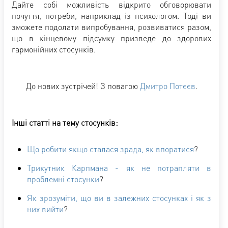
Дайте собі можливість відкрито обговорювати
почуття, потреби, наприклад із психологом. Тоді ви
зможете подолати випробування, розвиватися разом,
що в кінцевому підсумку призведе до здорових
гармонійних стосунків.
До нових зустрічей! З повагою
Дмитро Потєєв
.
Інші статті на тему стосунків:
Що робити якщо сталася зрада, як впоратися
?
Трикутник Карпмана - як не потрапляти в
проблемні стосунки
?
Як зрозуміти, що ви в залежних стосунках і як з
них вийти
?