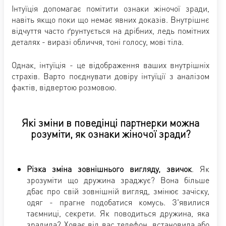
Інтуїція допомагає помітити ознаки жіночої зради,
навіть якщо поки що немає явних доказів. Внутрішнє
відчуття часто ґрунтується на дрібних, ледь помітних
деталях - виразі обличчя, тоні голосу, мові тіла.
Однак, інтуїція - це відображення ваших внутрішніх
страхів. Варто поєднувати довіру інтуїції з аналізом
фактів, відвертою розмовою.
Які зміни в поведінці партнерки можна
розуміти, як ознаки жіночої зради?
Різка зміна зовнішнього вигляду, звичок
. Як
зрозуміти що дружина зраджує? Вона більше
дбає про свій зовнішній вигляд, змінює зачіску,
одяг - прагне подобатися комусь. З'явилися
таємниці, секрети. Як поводиться дружина, яка
зрадила? Ховає від вас телефон, встановила або