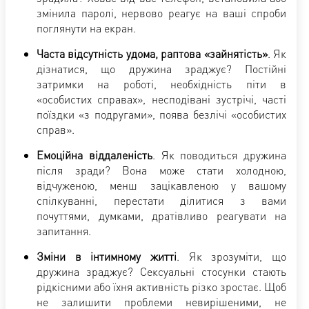
змінила паролі, нервово реагує на ваші спроби
поглянути на екран.
Часта відсутність удома, раптова «зайнятість»
. Як
дізнатися, що дружина зраджує? Постійні
затримки на роботі, необхідність піти в
«особистих справах», несподівані зустрічі, часті
поїздки «з подругами», поява безлічі «особистих
справ».
Емоційна віддаленість
. Як поводиться дружина
після зради? Вона може стати холодною,
відчуженою, менш зацікавленою у вашому
спілкуванні, перестати ділитися з вами
почуттями, думками, дратівливо реагувати на
запитання.
Зміни в інтимному житті
. Як зрозуміти, що
дружина зраджує? Сексуальні стосунки стають
рідкісними або їхня активність різко зростає. Щоб
не залишити проблеми невирішеними, не