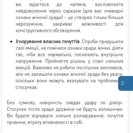
ви вдаєтеся до натяків, висловлюєте
невдоволення через сарказм (для вас очевидні
ознаки жіночої зради) - це створює тільки більше
нерозуміння, закриває можливості для
конструктивного обговорення.
Ігнорування власних почуттів
. Спроби придушити
свої емоції, не помічати ознаки зради жінки, діяти
так, ніби все нормально, посилюють внутрішнє
напруження. Прийняття рішень у стані сильних
емоцій. Важливо не робити поспішних висновків,
але не залишати ознаки жіночої зради без уваги,
оскільки вони можуть вказувати на проблеми у
стосунках.
Без сумніву, невірність завдає удару по довірі.
Стосунки після зради дружини не будуть колишніми.
Ви будете відчувати сильне розчарування, почуття
провини, втрату впевненості в собі.