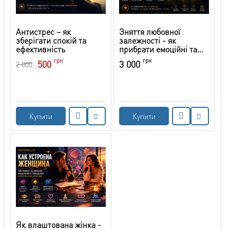
Антистрес – як
Зняття любовної
зберігати спокій та
залежності - як
ефективність
прибрати емоційні та
душевні страждання
грн
грн
500
3 000
2 000
Купити
Купити
Як влаштована жінка -