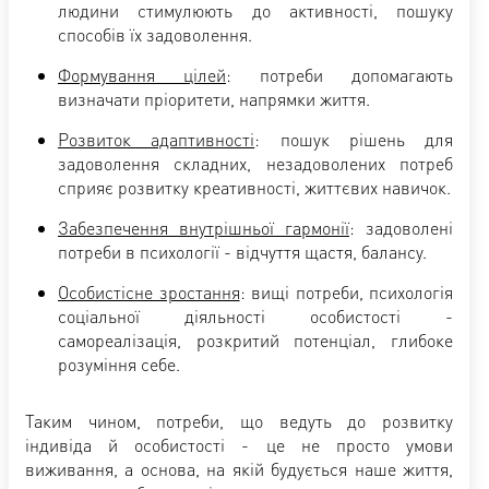
людини стимулюють до активності, пошуку
способів їх задоволення.
Формування цілей
: потреби допомагають
визначати пріоритети, напрямки життя.
Розвиток адаптивності
: пошук рішень для
задоволення складних, незадоволених потреб
сприяє розвитку креативності, життєвих навичок.
Забезпечення внутрішньої гармонії
: задоволені
потреби в психології - відчуття щастя, балансу.
Особистісне зростання
: вищі потреби, психологія
соціальної діяльності особистості -
самореалізація, розкритий потенціал, глибоке
розуміння себе.
Таким чином, потреби, що ведуть до розвитку
індивіда й особистості - це не просто умови
виживання, а основа, на якій будується наше життя,