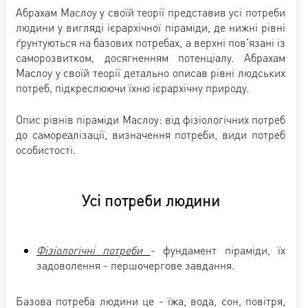
Абрахам Маслоу у своїй теорії представив усі потреби
людини у вигляді ієрархічної піраміди, де нижні рівні
ґрунтуються на базових потребах, а верхні пов'язані із
саморозвитком, досягненням потенціалу. Абрахам
Маслоу у своїй теорії детально описав рівні людських
потреб, підкреслюючи їхню ієрархічну природу.
Опис рівнів піраміди Маслоу: від фізіологічних потреб
до самореалізації, визначення потреби, види потреб
особистості.
Усі потреби людини
Фізіологічні потреби
- фундамент піраміди, їх
задоволення - першочергове завдання.
Базова потреба людини це - їжа, вода, сон, повітря,