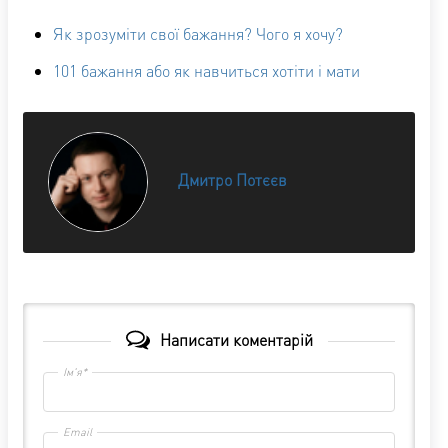
Як зрозуміти свої бажання? Чого я хочу?
101 бажання або як навчиться хотіти і мати
Дмитро Потєєв
Написати коментарій
Ім'я*
Email