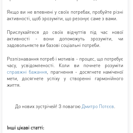
Якщо ви не впевнені у своїх потребах, пробуйте різні
активності, щоб зрозуміти, що резонує саме з вами.
Прислухайтеся до своїх відчуттів під час нової
активності - вони допоможуть зрозуміти, чи
задовольняєте ви базові соціальні потреби.
Розпізнавання потреб і мотивів - процес, що потребує
часу, усвідомленості. Коли ви почнете розуміти
справжні бажання
, прагнення - досягнете наміченої
мети, досягнете успіху у створенні гармонійного
життя.
До нових зустрічей! З повагою
Дмитро Потєєв
.
Інші цікаві статті: