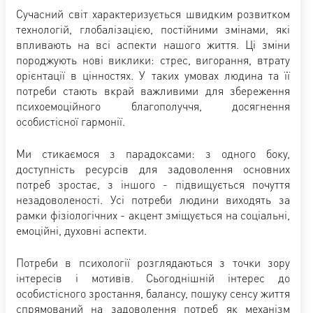
Сучасний світ характеризується швидким розвитком
технологій, глобалізацією, постійними змінами, які
впливають на всі аспекти нашого життя. Ці зміни
породжують нові виклики: стрес, вигорання, втрату
орієнтації в цінностях. У таких умовах людина та її
потреби стають вкрай важливими для збереження
психоемоційного благополуччя, досягнення
особистісної гармонії.
Ми стикаємося з парадоксами: з одного боку,
доступність ресурсів для задоволення основних
потреб зростає, з іншого - підвищується почуття
незадоволеності. Усі потреби людини виходять за
рамки фізіологічних - акцент зміщується на соціальні,
емоційні, духовні аспекти.
Потреби в психології розглядаються з точки зору
інтересів і мотивів. Сьогоднішній інтерес до
особистісного зростання, балансу, пошуку сенсу життя
спрямований на задоволення потреб як механізм