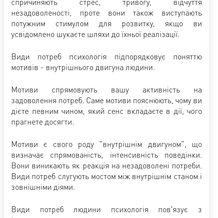
спричиняють стрес, тривогу, відчуття
незадоволеності, проте вони також виступають
потужним стимулом для розвитку, якщо ви
усвідомлено шукаєте шляхи до їхньої реалізації.
Види потреб психологія підпорядковує поняттю
мотивів - внутрішнього двигуна людини.
Мотиви спрямовують вашу активність на
задоволення потреб. Саме мотиви пояснюють, чому ви
дієте певним чином, який сенс вкладаєте в дії, чого
прагнете досягти.
Мотиви є свого роду "внутрішнім двигуном", що
визначає спрямованість, інтенсивність поведінки.
Вони виникають як реакція на незадоволені потреби.
Види потреб слугують мостом між внутрішнім станом і
зовнішніми діями.
Види потреб людини психологія пов'язує з