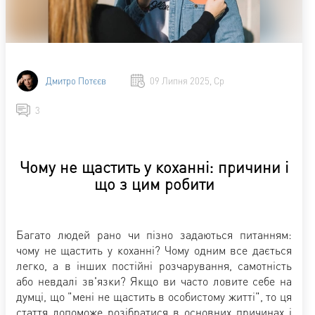
Дмитро Потєєв
09 Липня 2025, Ср
3
Чому не щастить у коханні: причини і
що з цим робити
Багато людей рано чи пізно задаються питанням:
чому не щастить у коханні? Чому одним все дається
легко, а в інших постійні розчарування, самотність
або невдалі зв'язки? Якщо ви часто ловите себе на
думці, що "мені не щастить в особистому житті", то ця
стаття допоможе розібратися в основних причинах і