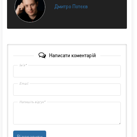
Дмитро Потєєв
Написати коментарій
Ім'я*
Email
Напишіть відгук*
Відправити