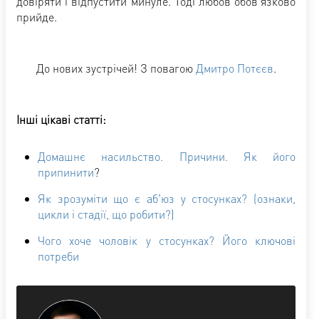
довіряти і відпустити минуле. Тоді любов обов'язково
прийде.
До нових зустрічей! З повагою
Дмитро Потєєв
.
Інші цікаві статті:
Домашнє насильство. Причини. Як його
припинити
?
Як зрозуміти що є аб'юз у стосунках? (ознаки,
цикли і стадії, що робити?)
Чого хоче чоловік у стосунках? Його ключові
потреби