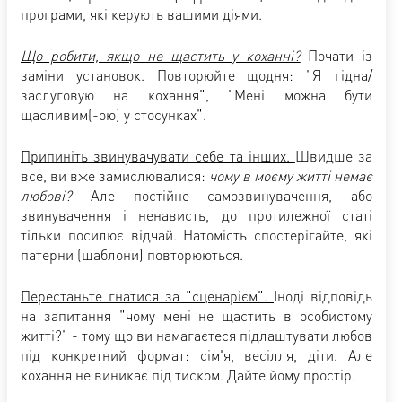
програми, які керують вашими діями.
Що робити, якщо не щастить у коханні?
Почати із
заміни установок. Повторюйте щодня: "Я гідна/
заслуговую на кохання", "Мені можна бути
щасливим(-ою) у стосунках".
Припиніть звинувачувати себе та інших.
Швидше за
все, ви вже замислювалися:
чому в моєму житті немає
любові?
Але постійне самозвинувачення, або
звинувачення і ненависть, до протилежної статі
тільки посилює відчай. Натомість спостерігайте, які
патерни (шаблони) повторюються.
Перестаньте гнатися за "сценарієм".
Іноді відповідь
на запитання "чому мені не щастить в особистому
житті?" - тому що ви намагаєтеся підлаштувати любов
під конкретний формат: сім'я, весілля, діти. Але
кохання не виникає під тиском. Дайте йому простір.