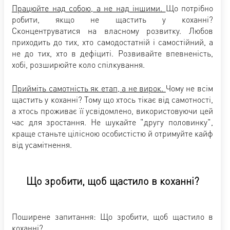
Працюйте над собою, а не над іншими.
Що потрібно
робити, якщо не щастить у коханні?
Сконцентруватися на власному розвитку. Любов
приходить до тих, хто самодостатній і самостійний, а
не до тих, хто в дефіциті. Розвивайте впевненість,
хобі, розширюйте коло спілкування.
Прийміть самотність як етап, а не вирок.
Чому не всім
щастить у коханні? Тому що хтось тікає від самотності,
а хтось проживає її усвідомлено, використовуючи цей
час для зростання. Не шукайте "другу половинку",
краще станьте цілісною особистістю й отримуйте кайф
від усамітнення.
Що зробити, щоб щастило в коханні?
Поширене запитання: Що зробити, щоб щастило в
коханні?