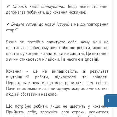
✔
Оновіть коло спілкування
. Іноді нове оточення
допомагає побачити, що кохання можливе.
✔
Будьте готові до нової історії
, а не до повторення
старої.
Якщо ви постійно запитуєте себе: чому мені не
щастить в особистому житті або що робити, якщо не
щастить у коханні - знайте, ви не самотні. Це питання,
з яким стикаються мільйони. І в нього є відповіді.
Кохання - це не випадковість, а результат
внутрішньої роботи, відкритості та зрілості.
Перестаньте чекати, що все трапиться, само собою.
Почніть змінюватися, і ви здивуєтеся, як змінюються
люди й обставини навколо.
Що потрібно робити, якщо не щастить у коханні?
Прийняти себе, зрозуміти свої страхи, навчитися