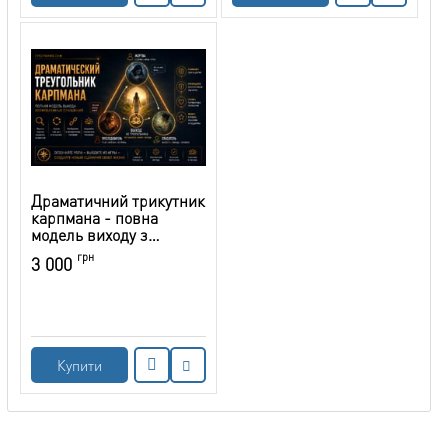
Драматичний трикутник
карпмана - повна
модель виходу з
проблемних стосунків
грн
3 000
Купити