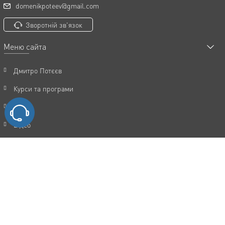
domenikpoteev@gmail.com
Зворотній зв'язок
Меню сайта
Дмитро Потєєв
Курси та програми
Статті
Відео
Акції
FAQ
Відгуки
Контакти
Політика конфіденційності