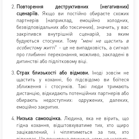
Повторення деструктивних (негативних)
сценаріїв.
Якщо ви постійно обираєте схожих
партнерів (наприклад, емоційно холодних,
безвідповідальних або токсичних), значить, у вас
закріпився внутрішній сценарій, за яким
будуються стосунки. Тому
"мені не щастить в
особистому житті
" - це не випадковість, а сигнал
про глибинні переконання, можливо, закладені в
дитинстві або підлітковому віці.
Страх близькості або відмови.
Іноді зовсім не
щастить у коханні, бо підсвідомо ви боїтеся
зближення і стосунків. Такі люди тримають
дистанцію, відкидають потенційних партнерів або
обирають недоступних: одружених, далеких,
емоційно закритих.
Низька самооцінка.
Людина, яка не вірить, що
гідна кохання, відштовхуватиме тих, хто щиро
зацікавлений, і чіплятиметься за тих, хто
відкидає. Це поширена причина, чому не щастить