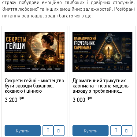
страху побудови емоційно глибоких і довірчих стосунків.
Зняття любовної та інших емоційних залежностей. Розібрані
питання ревнощів, зрад і багато чого ще.
Секрети гейші - мистецтво
Драматичний трикутник
бути завжди бажаною,
карпмана - повна модель
коханою і цінною
виходу з проблемних
стосунків
грн
грн
3 200
3 000
Купити
Купити