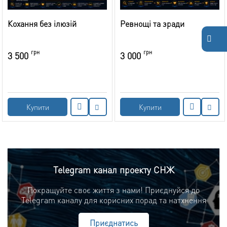
Кохання без ілюзій
Ревнощі та зради
грн
грн
3 500
3 000
Купити
Купити
Telegram канал проекту СНЖ
Покращуйте своє життя з нами! Приєднуйся до
Telegram каналу для корисних порад та натхнення
Приєднатись