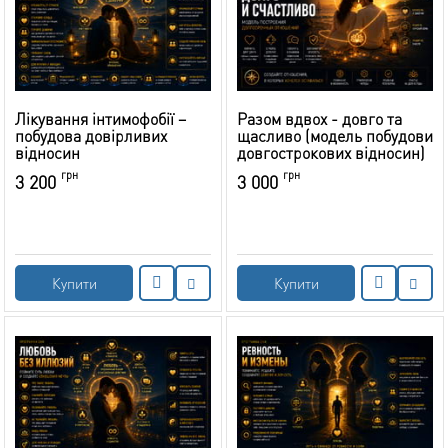
Лікування інтимофобії –
Разом вдвох - довго та
побудова довірливих
щасливо (модель побудови
відносин
довгострокових відносин)
грн
грн
3 200
3 000
Купити
Купити