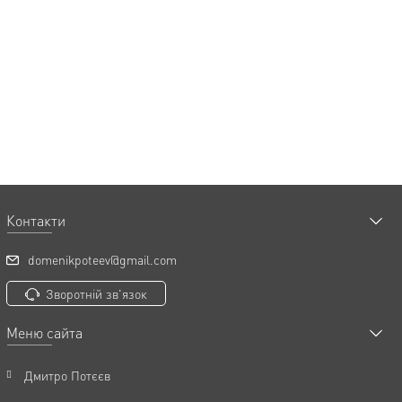
Контакти
domenikpoteev@gmail.com
Зворотній зв'язок
Меню сайта
Дмитро Потєєв