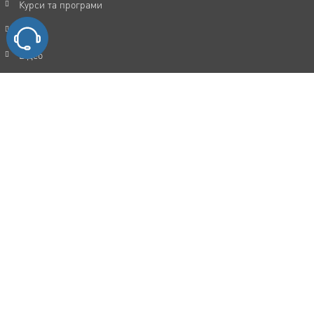
Курси та програми
Статті
Відео
Акції
FAQ
Відгуки
Контакти
Політика конфіденційності
Угода користувача
Каталог послуг
Мотивація та досягнення цілей
Прокачка особистості