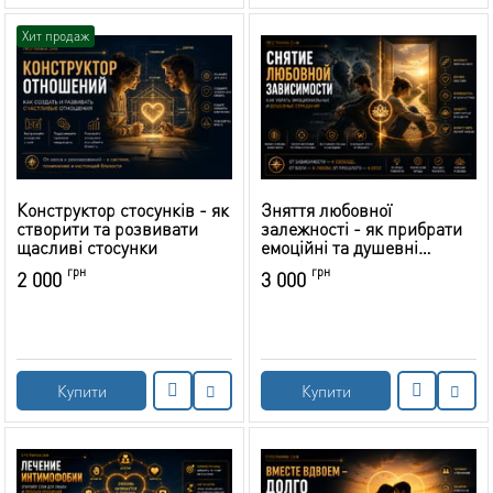
Хит продаж
Конструктор стосунків - як
Зняття любовної
створити та розвивати
залежності - як прибрати
щасливі стосунки
емоційні та душевні
страждання
грн
грн
2 000
3 000
Купити
Купити