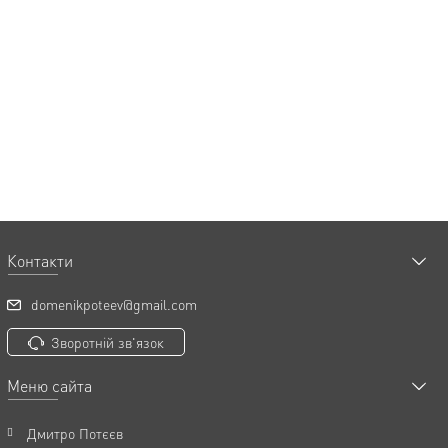
Контакти
domenikpoteev@gmail.com
Зворотній зв'язок
Меню сайта
Дмитро Потєєв