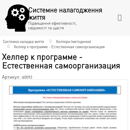
Системне налагодження
життя
Підвищення ефективності,
свідомості та щастя
Системна наладка життя
Хелпери (методички)
Хелпер к программе - Естественная самоорганизация
Хелпер к программе -
Естественная самоорганизация
Артикул:
d0093