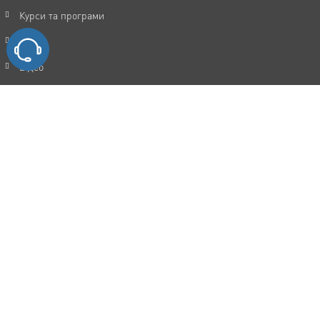
Курси та програми
Статті
Відео
Акції
FAQ
Відгуки
Контакти
Політика конфіденційності
Угода користувача
Каталог послуг
Мотивація та досягнення цілей
Прокачка особистості