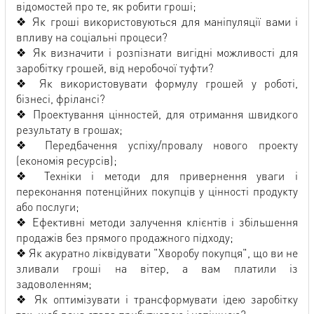
відомостей про те, як робити гроші;
❖ Як гроші використовуються для маніпуляції вами і
впливу на соціальні процеси?
❖ Як визначити і розпізнати вигідні можливості для
заробітку грошей, від неробочої туфти?
❖ Як використовувати формулу грошей у роботі,
бізнесі, фрілансі?
❖ Проектування цінностей, для отримання швидкого
результату в грошах;
❖ Передбачення успіху/провалу нового проекту
(економія ресурсів);
❖ Техніки і методи для привернення уваги і
переконання потенційних покупців у цінності продукту
або послуги;
❖ Ефективні методи залучення клієнтів і збільшення
продажів без прямого продажного підходу;
❖ Як акуратно ліквідувати "Хворобу покупця", що ви не
зливали гроші на вітер, а вам платили із
задоволенням;
❖ Як оптимізувати і трансформувати ідею заробітку