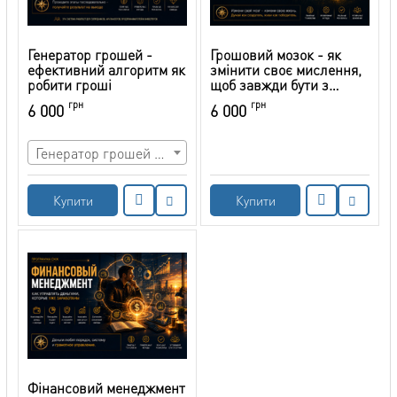
Генератор грошей -
Грошовий мозок - як
ефективний алгоритм як
змінити своє мислення,
робити гроші
щоб завжди бути з
грошима
грн
грн
6 000
6 000
Генератор грошей частина 1 (чотирьох фазовий метод)
Купити
Купити
Фінансовий менеджмент