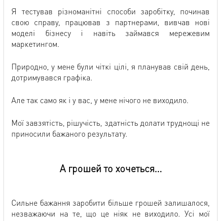
Я тестував різноманітні способи заробітку, починав
свою справу, працював з партнерами, вивчав нові
моделі бізнесу і навіть займався мережевим
маркетингом.
Природно, у мене були чіткі цілі, я планував свій день,
дотримувався графіка.
Але так само як і у вас, у мене нічого не виходило.
Мої завзятість, рішучість, здатність долати труднощі не
приносили бажаного результату.
А грошей то хочеться...
Сильне бажання заробити більше грошей залишалося,
незважаючи на те, що це ніяк не виходило. Усі мої