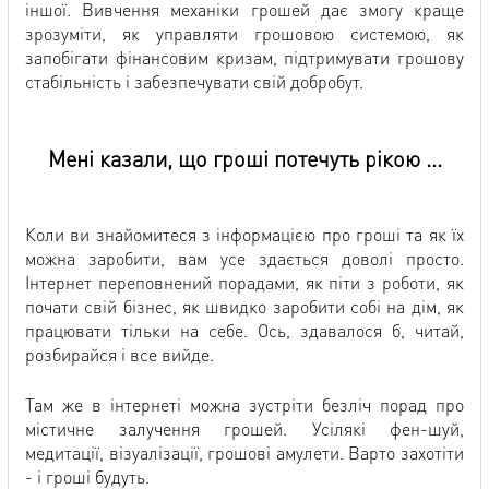
іншої. Вивчення механіки грошей дає змогу краще
зрозуміти, як управляти грошовою системою, як
запобігати фінансовим кризам, підтримувати грошову
стабільність і забезпечувати свій добробут.
Мені казали, що гроші потечуть рікою ...
Коли ви знайомитеся з інформацією про гроші та як їх
можна заробити, вам усе здається доволі просто.
Інтернет переповнений порадами, як піти з роботи, як
почати свій бізнес, як швидко заробити собі на дім, як
працювати тільки на себе. Ось, здавалося б, читай,
розбирайся і все вийде.
Там же в інтернеті можна зустріти безліч порад про
містичне залучення грошей. Усілякі фен-шуй,
медитації, візуалізації, грошові амулети. Варто захотіти
- і гроші будуть.