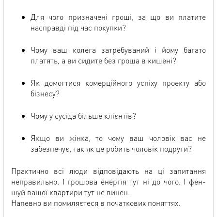
Для чого призначені гроші, за що ви платите
насправді під час покупки?
Чому ваш колега затребуваний і йому багато
платять, а ви сидите без гроша в кишені?
Як домогтися комерційного успіху проекту або
бізнесу?
Чому у сусіда більше клієнтів?
Якщо ви жінка, то чому ваш чоловік вас не
забезпечує, так як це робить чоловік подруги?
Практично всі люди відповідають на ці запитання
неправильно. І грошова енергія тут ні до чого. І фен-
шуй вашої квартири тут не винен.
Напевно ви помиляєтеся в початкових поняттях.