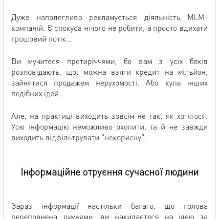
Дуже наполегливо рекламується діяльність MLM-
компаній. Є спокуса нічого не робити, а просто вдихати
грошовий потік...
Ви мучитеся протиріччями, бо вам з усіх боків
розповідають, що: можна взяти кредит на мільйон,
зайнятися продажем нерухомості. Або купа інших
подібних ідей...
Але, на практиці виходить зовсім не так, як хотілося.
Усю інформацію неможливо охопити, та й не завжди
виходить відфільтрувати "некорисну".
Інформаційне отруєння сучасної людини
Зараз інформації настільки багато, що голова
переповнена думками, ви накидаєтеся на ідею за