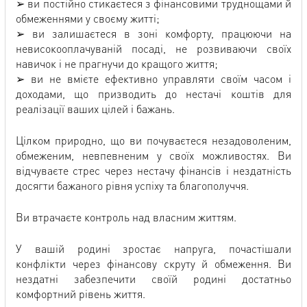
➢ ви постійно стикаєтеся з фінансовими труднощами й
обмеженнями у своєму житті;
➢ ви залишаєтеся в зоні комфорту, працюючи на
невисокооплачуваній посаді, не розвиваючи своїх
навичок і не прагнучи до кращого життя;
➢ ви не вмієте ефективно управляти своїм часом і
доходами, що призводить до нестачі коштів для
реалізації ваших цілей і бажань.
Цілком природно, що ви почуваєтеся незадоволеним,
обмеженим, невпевненим у своїх можливостях. Ви
відчуваєте стрес через нестачу фінансів і нездатність
досягти бажаного рівня успіху та благополуччя.
Ви втрачаєте контроль над власним життям.
У вашій родині зростає напруга, почастішали
конфлікти через фінансову скруту й обмеження. Ви
нездатні забезпечити своїй родині достатньо
комфортний рівень життя.