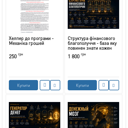
Хелпер до програми -
Структура фінансового
Механіка грошей
благополуччя - база яку
повинен знати кожен
грн
грн
250
1 800
Купити
Купити