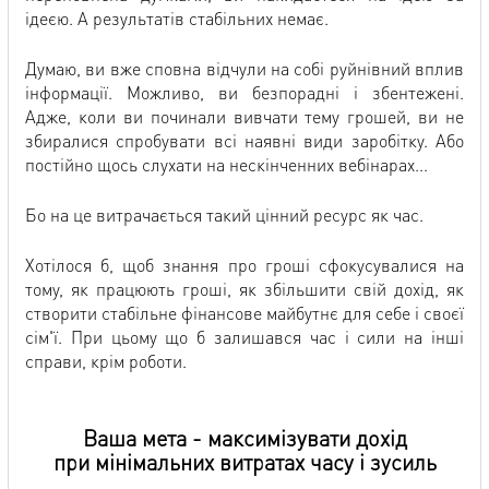
ідеєю. А результатів стабільних немає.
Думаю, ви вже сповна відчули на собі руйнівний вплив
інформації. Можливо, ви безпорадні і збентежені.
Адже, коли ви починали вивчати тему грошей, ви не
збиралися спробувати всі наявні види заробітку. Або
постійно щось слухати на нескінченних вебінарах...
Бо на це витрачається такий цінний ресурс як час.
Хотілося б, щоб знання про гроші сфокусувалися на
тому, як працюють гроші, як збільшити свій дохід, як
створити стабільне фінансове майбутнє для себе і своєї
сім'ї. При цьому що б залишався час і сили на інші
справи, крім роботи.
Ваша мета - максимізувати дохід
при мінімальних витратах часу і зусиль