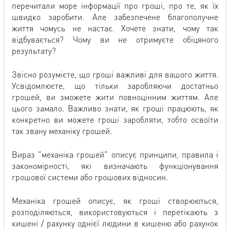
перечитали море інформації про гроші, про те, як їх
швидко заробити. Але забезпечене благополучне
життя чомусь не настає. Хочете знати, чому так
відбувається? Чому ви не отримуєте обіцяного
результату?
Звісно розумієте, що гроші важливі для вашого життя.
Усвідомлюєте, що тільки заробляючи достатньо
грошей, ви зможете жити повноцінним життям. Але
цього замало. Важливо знати, як гроші працюють, як
конкретно ви можете гроші заробляти, тобто освоїти
так звану механіку грошей.
Вираз "механіка грошей" описує принципи, правила і
закономірності, які визначають функціонування
грошової системи або грошових відносин.
Механіка грошей описує, як гроші створюються,
розподіляються, використовуються і перетікають з
кишені / рахунку однієї людини в кишеню або рахунок