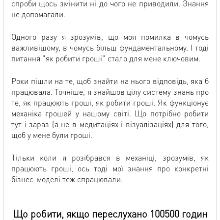
спроби щось змінити ні до чого не приводили. Знання
не допомагали.
Одного разу я зрозумів, що моя помилка в чомусь
важливішому, в чомусь більш фундаментальному. І тоді
питання "як робити гроші" стало для мене ключовим.
Роки пішли на те, щоб знайти на нього відповідь, яка б
працювала. Точніше, я знайшов цілу систему знань про
те, як працюють гроші, як робити гроші. Як функціонує
механіка грошей у нашому світі. Що потрібно робити
тут і зараз (а не в медитаціях і візуалізаціях) для того,
щоб у мене були гроші.
Тільки коли я розібрався в механіці, зрозумів, як
працюють гроші, ось тоді мої знання про конкретні
бізнес-моделі теж спрацювали.
Що робити, якщо переслухано 100500 годин