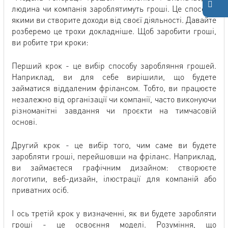
людина чи компанія зароблятимуть гроші. Це способи,
якими ви створите доходи від своєї діяльності. Давайте
розберемо це трохи докладніше. Щоб заробити гроші,
ви робите три кроки:
Перший крок - це вибір способу заробляння грошей.
Наприклад, ви для себе вирішили, що будете
займатися віддаленим фрілансом. Тобто, ви працюєте
незалежно від організації чи компанії, часто виконуючи
різноманітні завдання чи проєкти на тимчасовій
основі.
Другий крок - це вибір того, чим саме ви будете
заробляти гроші, перейшовши на фріланс. Наприклад,
ви займаєтеся графічним дизайном: створюєте
логотипи, веб-дизайн, ілюстрації для компаній або
приватних осіб.
І ось третій крок у визначенні, як ви будете заробляти
гроші - це освоєння моделі. Розуміння, що