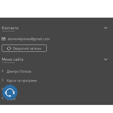
Контакти
domenikpoteev@gmail.com
Зворотній зв'язок
Меню сайта
Дмитро Потєєв
Курси та програми
Статті
Відео
Акції