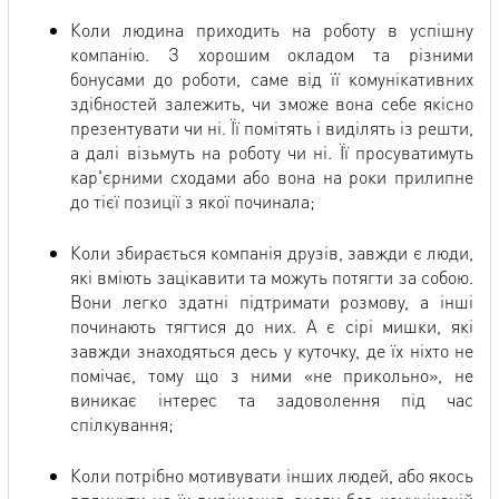
Коли людина приходить на роботу в успішну
компанію. З хорошим окладом та різними
бонусами до роботи, саме від її комунікативних
здібностей залежить, чи зможе вона себе якісно
презентувати чи ні. Її помітять і виділять із решти,
а далі візьмуть на роботу чи ні. Її просуватимуть
кар'єрними сходами або вона на роки прилипне
до тієї позиції з якої починала;
Коли збирається компанія друзів, завжди є люди,
які вміють зацікавити та можуть потягти за собою.
Вони легко здатні підтримати розмову, а інші
починають тягтися до них. А є сірі мишки, які
завжди знаходяться десь у куточку, де їх ніхто не
помічає, тому що з ними «не прикольно», не
виникає інтерес та задоволення під час
спілкування;
Коли потрібно мотивувати інших людей, або якось