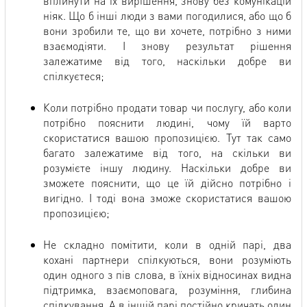
вплинути на їх вирішення, знову без комунікацій
ніяк. Що б інші люди з вами погодилися, або що б
вони зробили те, що ви хочете, потрібно з ними
взаємодіяти. І знову результат рішення
залежатиме від того, наскільки добре ви
спілкуєтеся;
Коли потрібно продати товар чи послугу, або коли
потрібно пояснити людині, чому їй варто
скористатися вашою пропозицією. Тут так само
багато залежатиме від того, на скільки ви
розумієте іншу людину. Наскільки добре ви
зможете пояснити, що це їй дійсно потрібно і
вигідно. І тоді вона зможе скористатися вашою
пропозицією;
Не складно помітити, коли в одній парі, два
кохані партнери спілкуються, вони розуміють
один одного з пів слова, в їхніх відносинах видна
підтримка, взаємоповага, розуміння, глибина
спілкування. А в іншій парі постійно кричать один