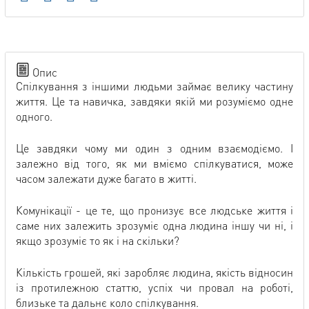
Опис
Спілкування з іншими людьми займає велику частину
життя. Це та навичка, завдяки якій ми розуміємо одне
одного.
Це завдяки чому ми один з одним взаємодіємо. І
залежно від того, як ми вміємо спілкуватися, може
часом залежати дуже багато в житті.
Комунікації - це те, що пронизує все людське життя і
саме них залежить зрозуміє одна людина іншу чи ні, і
якщо зрозуміє то як і на скільки?
Кількість грошей, які заробляє людина, якість відносин
із протилежною статтю, успіх чи провал на роботі,
близьке та дальнє коло спілкування.