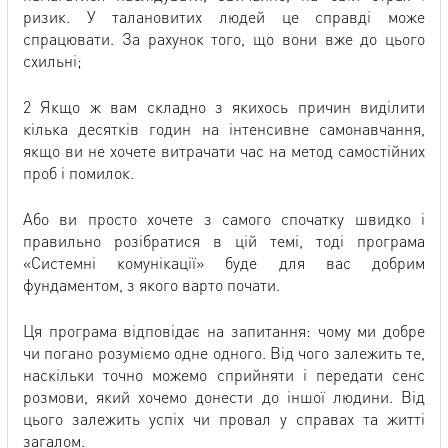
ризик. У талановитих людей це справді може
спрацювати. За рахунок того, що вони вже до цього
схильні;
2 Якщо ж вам складно з якихось причин виділити
кілька десятків годин на інтенсивне самонавчання,
якщо ви не хочете витрачати час на метод самостійних
проб і помилок.
Або ви просто хочете з самого спочатку швидко і
правильно розібратися в цій темі, тоді програма
«Системні комунікації» буде для вас добрим
фундаментом, з якого варто почати.
Ця програма відповідає на запитання: чому ми добре
чи погано розуміємо одне одного. Від чого залежить те,
наскільки точно можемо сприйняти і передати сенс
розмови, який хочемо донести до іншої людини. Від
цього залежить успіх чи провал у справах та житті
загалом.