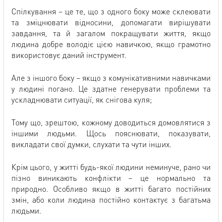
Спілкування – це те, що з одного боку може склеювати
та зміцнювати відносини, допомагати вирішувати
завдання, та й загалом покращувати життя, якщо
людина добре володіє цією навичкою, якщо грамотно
використовує даний інструмент.
Але з іншого боку – якщо з комунікативними навичками
у людині погано. Це здатне генерувати проблеми та
ускладнювати ситуації, як снігова куля;
Тому що, зрештою, кожному доводиться домовлятися з
іншими людьми. Щось пояснювати, показувати,
викладати свої думки, слухати та чути інших.
Крім цього, у житті будь-якої людини неминуче, рано чи
пізно виникають конфлікти – це нормально та
природно. Особливо якщо в житті багато постійних
змін, або коли людина постійно контактує з багатьма
людьми.