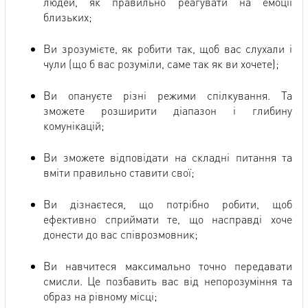
людей, як правильно реагувати на емоції
близьких;
Ви зрозумієте, як робити так, щоб вас слухали і
чули (що б вас розуміли, саме так як ви хочете);
Ви опануєте різні режими спілкування. Та
зможете розширити діапазон і глибину
комунікацій;
Ви зможете відповідати на складні питання та
вміти правильно ставити свої;
Ви дізнаєтеся, що потрібно робити, щоб
ефективно сприймати те, що насправді хоче
донести до вас співрозмовник;
Ви навчитеся максимально точно передавати
смисли. Це позбавить вас від непорозуміння та
образ на рівному місці;