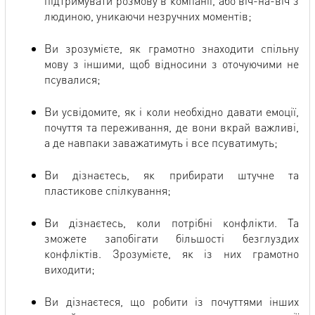
підтримувати розмову в компанії, або віч-на-віч з
людиною, уникаючи незручних моментів;
Ви зрозумієте, як грамотно знаходити спільну
мову з іншими, щоб відносини з оточуючими не
псувалися;
Ви усвідомите, як і коли необхідно давати емоції,
почуття та переживання, де вони вкрай важливі,
а де навпаки заважатимуть і все псуватимуть;
Ви дізнаєтесь, як прибирати штучне та
пластикове спілкування;
Ви дізнаєтесь, коли потрібні конфлікти. Та
зможете запобігати більшості безглуздих
конфліктів. Зрозумієте, як із них грамотно
виходити;
Ви дізнаєтеся, що робити із почуттями інших