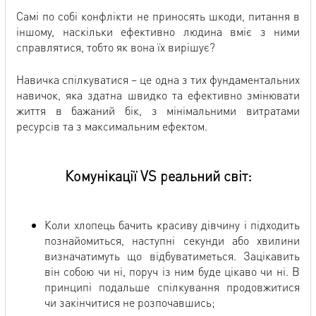
Самі по собі конфлікти не приносять шкоди, питання в
іншому, наскільки ефективно людина вміє з ними
справлятися, тобто як вона їх вирішує?
Навичка спілкуватися – це одна з тих фундаментальних
навичок, яка здатна швидко та ефективно змінювати
життя в бажаний бік, з мінімальними витратами
ресурсів та з максимальним ефектом.
Комунікації VS реальний світ:
Коли хлопець бачить красиву дівчину і підходить
познайомиться, наступні секунди або хвилини
визначатимуть що відбуватиметься. Зацікавить
він собою чи ні, поруч із ним буде цікаво чи ні. В
принципі подальше спілкування продовжитися
чи закінчитися не розпочавшись;