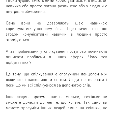
і вони чудово вміють ними користуватися. А в інших ця
навичка або просто погано розвинена або у людини є
внутрішні обмеження.
Саме вони не дозволяють цією навичкою
користуватися у повному обсязі. І це причина того, що
згодом комунікативні навички в людини просто
атрофуються.
А за проблемами у спілкуванні поступово починають
виникати проблеми в інших сферах. Чому так
відбувається?
Це тому, що спілкування є сполучним ланцюгом між
людиною і навколишнім світом. Люди не телепати і
поки що ми всі спілкуємося за допомогою слів.
Інша людина зрозуміє вас на стільки, наскільки ви
зможете донести до неї те, що хочете. Так само ви
можете зрозуміти інших людей лише на скільки, на