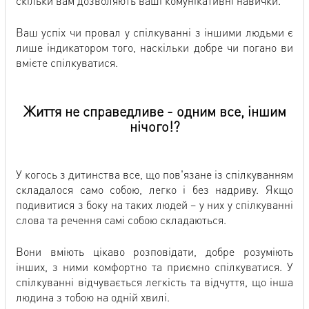
скільки вам дозволяють ваші комунікативні навички.
Ваш успіх чи провал у спілкуванні з іншими людьми є
лише індикатором того, наскільки добре чи погано ви
вмієте спілкуватися.
Життя не справедливе - одним все, іншим
нічого!?
У когось з дитинства все, що пов'язане із спілкуванням
складалося само собою, легко і без надриву. Якщо
подивитися з боку на таких людей – у них у спілкуванні
слова та речення самі собою складаються.
Вони вміють цікаво розповідати, добре розуміють
інших, з ними комфортно та приємно спілкуватися. У
спілкуванні відчувається легкість та відчуття, що інша
людина з тобою на одній хвилі.