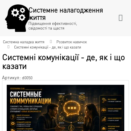
Системне налагодження
життя
Підвищення ефективності,
свідомості та щастя
Системна наладка життя
Розвиток навичок
Системні комунікації - де, як і що казати
Системні комунікації - де, як і що
казати
Артикул:
d0050