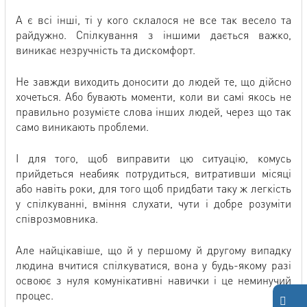
А є всі інші, ті у кого склалося не все так весело та
райдужно. Спілкування з іншими дається важко,
виникає незручність та дискомфорт.
Не завжди виходить доносити до людей те, що дійсно
хочеться. Або бувають моменти, коли ви самі якось не
правильно розумієте слова інших людей, через що так
само виникають проблеми.
І для того, щоб виправити цю ситуацію, комусь
прийдеться неабияк потрудиться, витративши місяці
або навіть роки, для того щоб придбати таку ж легкість
у спілкуванні, вміння слухати, чути і добре розуміти
співрозмовника.
Але найцікавіше, що й у першому й другому випадку
людина вчитися спілкуватися, вона у будь-якому разі
освоює з нуля комунікативні навички і це неминучий
процес.