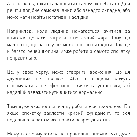
Але на жаль, таких талановитих самоучок небагато. Для
решти подібне самонавчання або занадто складне, або
може мати навіть негативні наслідки.
Наприклад: коли людина намагається вчитися за
книгами, це може зіграти з нею злий жарт. Тому що
мало того, що часто у неї може погано виходити. Так ще
й багато речей людина може робити з самого спочатку
неправильно.
Це, у свою чергу, може створити враження, що ця
«дурниця» не працює. Або в людини можуть
сформуватися не ефективні звички та установки, які
надалі їй заважатимуть вчитися нормально.
Тому дуже важливо спочатку робити все правильно. Бо
якщо спочатку закласти кривий фундамент, то вся
подальша робота може пройти безрезультатно.
Можуть сформуватися не правильні звички, які дуже