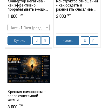
Конвертор негатива -
Конструктор отношений
как эффективно
- как создать и
прорабатывать эмоции
развивать счастливые
и использовать
отношения
грн
грн
1 000
2 000
осуждаемые обществом
качества характера
себе на пользу
Часть 1 Гнев (раздражительность, злость, ярость)
Купить
Купить
Крепкая самооценка -
залог счастливой
жизни
грн
3 000