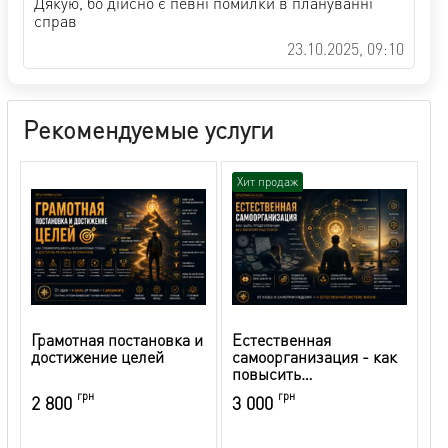
Дякую, бо дійсно є певні помилки в плануванні
справ
23.10.2025, 09:10
Рекомендуемые услуги
Хит продаж
Грамотная постановка и
Естественная
достижение целей
самоорганизация - как
повысить
продуктивность без
грн
грн
2 800
3 000
насилия над собой