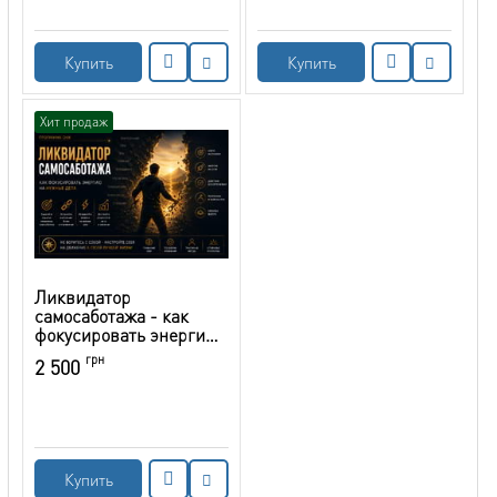
Купить
Купить
Хит продаж
Ликвидатор
самосаботажа - как
фокусировать энергию
на нужные дела
грн
2 500
Купить