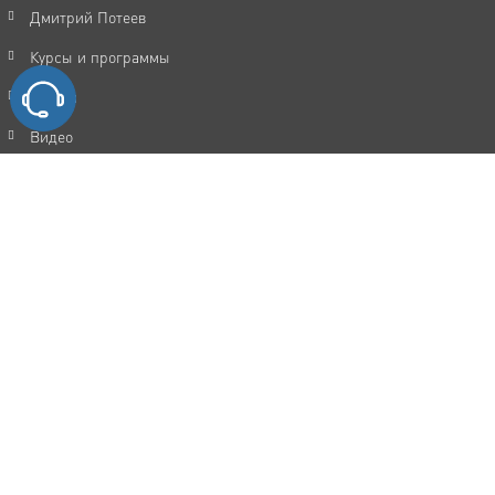
Дмитрий Потеев
Курсы и программы
Статьи
Видео
Акции
FAQ
Отзывы
Контакты
Политика конфиденциальности
Пользовательское соглашение
Каталог услуг
Мотивация и достижение целей