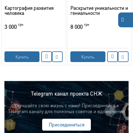
Картография развития
Раскрытие уникальности и
человека
гениальности
грн
грн
3 000
8 000
Купить
Купить
Telegram канал проекта СНЖ
Улучшайте свою жизнь с нами! Присоединяйся к
Telegram каналу для полезных советов и вдохновения
Присоединиться