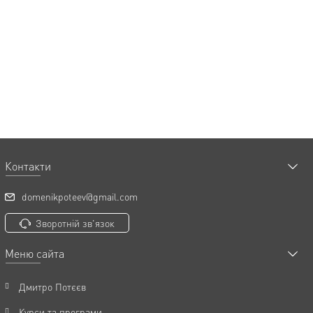
Контакти
domenikpoteev@gmail.com
Зворотній зв'язок
Меню сайта
Дмитро Потєєв
Курси та програми