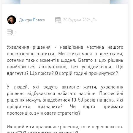
Дмитро Потєєв
30 Груднья 2024, Пн
1
Ухвалення рішення - невід'ємна частина нашого
повсякденного життя. Ми стикаємося з десятками,
сотнями таких моментів щодня. Багато з цих рішень
приймаються автоматично, без усвідомлення. Що
вдягнути? Що поїсти? О котрій годині прокинутися?
У людей, які ведуть активне життя, ухвалення
рішення відбувається набагато частіше. Професійні
рішення можуть знадобитися 10-50 разів на день. Які
пріоритети визначити? Чи варто приймати
пропозицію, змінювати стратегію?
Як прийняти правильне рішення, коли переповнюють
емоції? Як реагувати на критику?