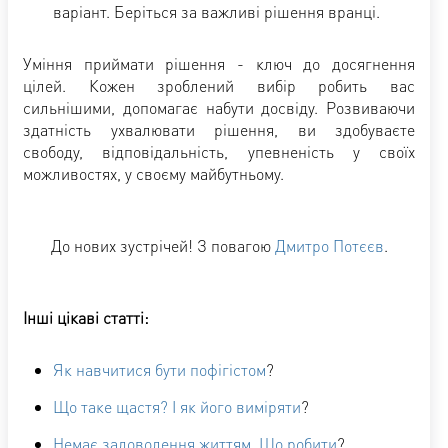
варіант. Беріться за важливі рішення вранці.
Уміння приймати рішення - ключ до досягнення
цілей. Кожен зроблений вибір робить вас
сильнішими, допомагає набути досвіду. Розвиваючи
здатність ухвалювати рішення, ви здобуваєте
свободу, відповідальність, упевненість у своїх
можливостях, у своєму майбутньому.
До нових зустрічей! З повагою
Дмитро Потєєв
.
Інші цікаві статті:
Як навчитися бути пофігістом
?
Що таке щастя? І як його виміряти
?
Немає задоволення життям. Що робити
?