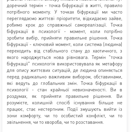
доречний термін - точка біфуркації в житті, правило
потрібного моменту. У точках біфуркації ми часто
переглядаємо життєві пріоритети, відкидаємо зайве,
робимо крок до справжньої самореалізації. Точка
біфуркації в психології - момент, коли потрібно
зробити вибір, прийняти правильне рішення. Точка
біфуркації - ключовий момент, коли система (людина)
переходить від стабільного стану до хаотичного, з
якого народжується нова рівновага. Термін "точка
біфуркації" психологія використовувала як метафору
для опису життєвих ситуацій, де людина опиняється
перед радикально важливим вибором, обставинами,
які ведуть до глобальних змін. Точка біфуркації в
психології - стан крайньої невизначеності. Ви в
роздумах, як прийняти правильне рішення. Ви
розумієте, колишній спосіб існування більше не
працює, стає нестерпним. Події змушують вийти із
зони комфорту, чи то особистий конфлікт, чи то
звільнення, чи то хвороба, чи то розставання.