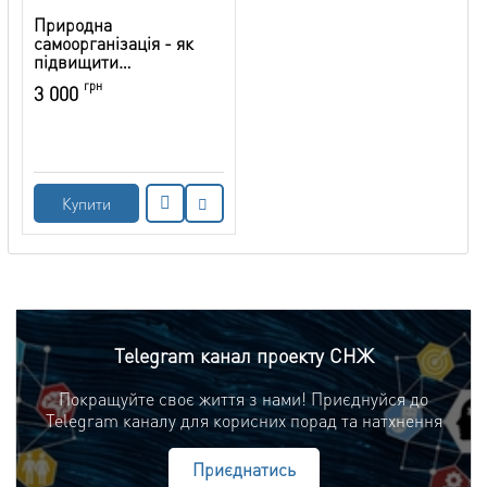
Природна
самоорганізація - як
підвищити
продуктивність без
грн
3 000
насильства над собою
Купити
Telegram канал проекту СНЖ
Покращуйте своє життя з нами! Приєднуйся до
Telegram каналу для корисних порад та натхнення
Приєднатись