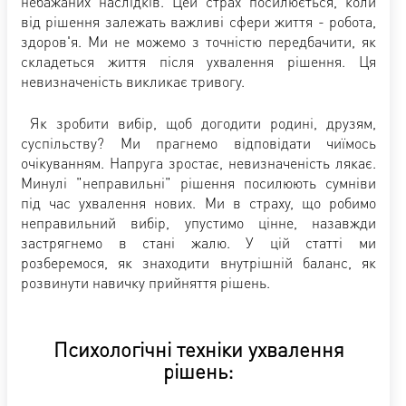
небажаних наслідків. Цей страх посилюється, коли
від рішення залежать важливі сфери життя - робота,
здоров'я. Ми не можемо з точністю передбачити, як
складеться життя після ухвалення рішення. Ця
невизначеність викликає тривогу.
Як зробити вибір, щоб догодити родині, друзям,
суспільству? Ми прагнемо відповідати чиїмось
очікуванням. Напруга зростає, невизначеність лякає.
Минулі "неправильні" рішення посилюють сумніви
під час ухвалення нових. Ми в страху, що робимо
неправильний вибір, упустимо цінне, назавжди
застрягнемо в стані жалю. У цій статті ми
розберемося, як знаходити внутрішній баланс, як
розвинути навичку прийняття рішень.
Психологічні техніки ухвалення
рішень: