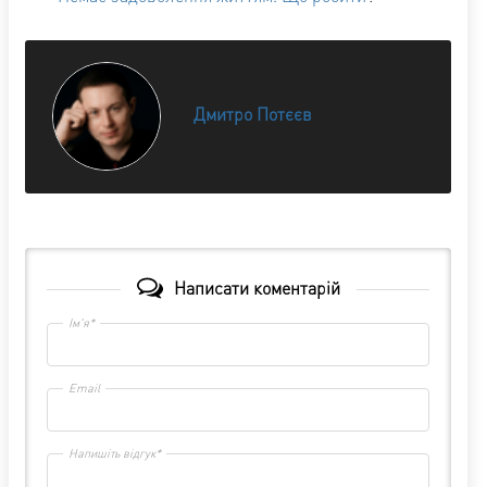
Дмитро Потєєв
Написати коментарій
Ім'я*
Email
Напишіть відгук*