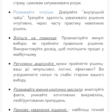
страху, сумнівам затуманювати розум.
Розвивайте інтуїцію
. Довіряйте "внутрішній
чуйці". Тренуйте здатність ухвалювати рішення
інтуїтивно, через часту практику невеликих
рішень.
Вчіться на помилках
. Проаналізуйте минулі
вибори, як прийняти правильне рішення.
Використовуйте досвід, щоб поліпшити процес у
майбутньому.
Регулярно аналізуйте
кроки прийняття рішень:
ваші дії імпульсивні, логічні, ефективні? Ви
усвідомлюєте сильні та слабкі сторони вашого
вибору.
Розвивайте
вміння критично мислити
: аналізуйте
факти, уникайте когнітивних викривлень,
необґрунтованих припущень.
Ранкове ухвалення рішення
- найбільш точний