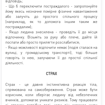
відповідь;
- Що б переключити постраждалого - запропонуйте
йому якесь незначне помірне фізичне навантаження
або залучіть до простого спільного процесу
(наприклад, як то допомога іншим таким же
постраждалим);
- Якщо людина знесилена - проведіть її до місця
відпочинку. Візьміть за руку або плече, дайте їй
поспати або просто прилягти розслабитися;
- Якщо можливості відпочити немає (подія сталася на
вулиці, у громадському транспорті), тоді більше
говоріть із нею, залучаючи її до простої спільної
діяльності.
СТРАХ
Страх - це давня інстинктивна реакція тіла,
спрямована на самозбереження. Страх може бути
корисним, коли оберігає людину від небезпечних
вчинків, допомагає уникати ризиків. Тому працювати
зі страхом потрібно тоді, коли він заважає жити