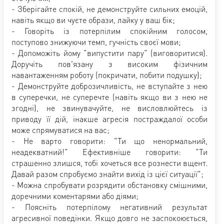
- Зберігайте спокій, не демонструйте сильних емоцій,
навіть якщо ви чуєте образи, лайку у ваш бік;
- Говоріть із потерпілим спокійним голосом,
поступово знижуючи темп, гучність своєї мови;
- Допоможіть йому "випустити пару" (виговоритися).
Доручіть пов'язану з високим фізичним
навантаженням роботу (покричати, побити подушку);
- Демонструйте доброзичливість, не вступайте з нею
в суперечки, не суперечте (навіть якщо ви з нею не
згодні), не звинувачуйте, не висловлюйтесь із
приводу її дій, інакше агресія постраждалої особи
може спрямуватися на вас;
- Не варто говорити: "Ти що ненормальний,
неадекватний!" Ефективніше говорити: "Ти
страшенно злишся, тобі хочеться все рознести вщент.
Давай разом спробуємо знайти вихід із цієї ситуації";
- Можна спробувати розрядити обстановку смішними,
доречними коментарями або діями;
- Поясніть потерпілому негативний результат
агресивної поведінки. Якщо довго не заспокоюється,