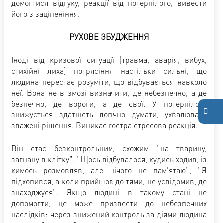
домогтися відгуку, реакції від потерпілого, вивести
його з заціпеніння.
РУХОВЕ ЗБУДЖЕННЯ
Іноді від кризової ситуації (травма, аварія, вибух,
стихійні лиха) потрясіння настільки сильні, що
людина перестає розуміти, що відбувається навколо
неї. Вона не в змозі визначити, де небезпечно, а де
безпечно, де вороги, а де свої. У потерпілого
знижується здатність логічно думати, ухвалювати
зважені рішення. Виникає гостра стресова реакція.
Він стає безконтрольним, схожим "на тварину,
загнану в клітку". "Щось відбувалося, кудись ходив, із
кимось розмовляв, але нічого не пам'ятаю", "Я
підхопився, а коли прийшов до тями, не усвідомив, де
знаходжуся". Якщо людині в такому стані не
допомогти, це може призвести до небезпечних
наслідків: через знижений контроль за діями людина