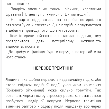
потерпілого);
- Говоріть впевненим тоном, різкими, короткими
фразами ("Стань тут", "Умийся", "Випий води");
- Не варто піддаватися на спроби потерпілого
втягнути "у свій спектакль", не потрібно вплутуватися
в дебати з приводу того, що він говорить;
- Після істерики найчастіше настає занепад сил, тому
постарайтеся дати потерпілому можливість
відпочити, поспати;
- До прибуття фахівця будьте поруч, спостерігайте за
його станом.
НЕРВОВЕ ТРЕМТІННЯ
Людина, яка щойно пережила надзвичайну подію, або
стала свідком подібної події, учасником конфлікту
(бойового зіткнення) може сильно тремтіти. Так
організм, через гостру стресову реакцію, намагається
позбутися надмірної напруги. Нервове тремтіння
виникає раптово - одразу після інциденту або через