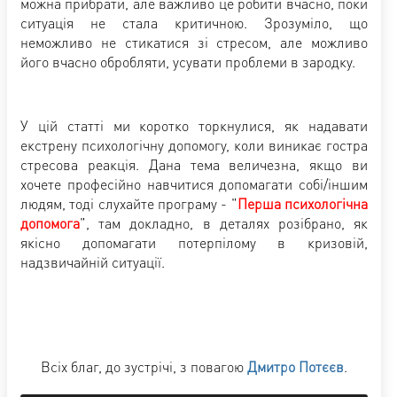
можна прибрати, але важливо це робити вчасно, поки
ситуація не стала критичною. Зрозуміло, що
неможливо не стикатися зі стресом, але можливо
його вчасно обробляти, усувати проблеми в зародку.
У цій статті ми коротко торкнулися, як надавати
екстрену психологічну допомогу, коли виникає гостра
стресова реакція. Дана тема величезна, якщо ви
хочете професійно навчитися допомагати собі/іншим
людям, тоді слухайте програму - "
Перша психологічна
допомога
", там докладно, в деталях розібрано, як
якісно допомагати потерпілому в кризовій,
надзвичайній ситуації.
Всіх благ, до зустрічі, з повагою
Дмитро Потєєв
.