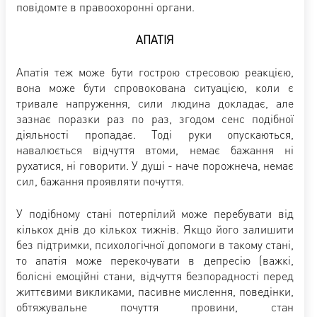
повідомте в правоохоронні органи.
АПАТІЯ
Апатія теж може бути гострою стресовою реакцією,
вона може бути спровокована ситуацією, коли є
тривале напруження, сили людина докладає, але
зазнає поразки раз по раз, згодом сенс подібної
діяльності пропадає. Тоді руки опускаються,
навалюється відчуття втоми, немає бажання ні
рухатися, ні говорити. У душі - наче порожнеча, немає
сил, бажання проявляти почуття.
У подібному стані потерпілий може перебувати від
кількох днів до кількох тижнів. Якщо його залишити
без підтримки, психологічної допомоги в такому стані,
то апатія може перекочувати в депресію (важкі,
болісні емоційні стани, відчуття безпорадності перед
життєвими викликами, пасивне мислення, поведінки,
обтяжувальне почуття провини, стан