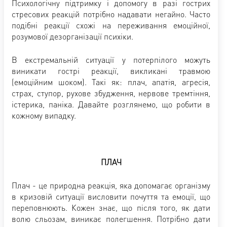
Психологічну підтримку і допомогу в разі гострих
стресових реакцій потрібно надавати негайно. Часто
подібні реакції схожі на переживання емоційної,
розумової дезорганізації психіки.
В екстремальній ситуації у потерпілого можуть
виникати гострі реакції, викликані травмою
(емоційним шоком). Такі як: плач, апатія, агресія,
страх, ступор, рухове збудження, нервове тремтіння,
істерика, паніка. Давайте розглянемо, що робити в
кожному випадку.
ПЛАЧ
Плач - це природна реакція, яка допомагає організму
в кризовій ситуації висловити почуття та емоції, що
переповнюють. Кожен знає, що після того, як дати
волю сльозам, виникає полегшення. Потрібно дати