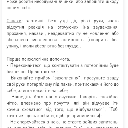
може робити необдумані вчинки, або заподіяти шкоду
іншим, собі.
Ознаки
: хаотичні, безглузді дії, різкі рухи, часто
відсутня реакція на оточуючих (на зауваження,
прохання, накази), неадекватно гучне мовлення або
збільшена мовленнєва активність (говорить без
упину, інколи абсолютно безглуздо).
Перша психологічна допомога
:
- Переконайтеся, що контактувати з потерпілим буде
безпечно. Представтеся;
- Виконайте прийом "захоплення": просуньте ззаду
свої руки потерпілому під пахви, притискаючи його до
себе, злегка нахиліть на себе;
- Відведіть його від оточуючих. Говоріть спокійно,
чітко, впевнено про почуття, які він відчуває (ти
хочеш сховатися від того, що відбувається", "Тобі
хочеться щось зробити, щоб це припинилося);
- Не сперечайтеся з нею, не ставте зайвих запитань,
не вживайте слів із часткою "не", що стосуються