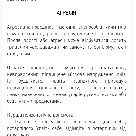
АГРЕСІЯ
Агресивна поведінка - це один зі способів, яким тіло
намагається внутрішнє напруження якось знизити.
Прояв злості або агресії може відбуватися досить
тривалий час, заважати як самому потерпілому, так і
оточуючим.
Ознаки
: підвищене збудження, роздратування,
невдоволення, підвищене м'язове напруження, гнів
(з будь-якого, навіть незначного приводу),
підвищення кров'яного тиску, словесна образа,
лайка, нанесення оточенню ударів руками, ногами або
будь-якими предметами.
Перша психологічна допомога
:
- Визначте відсутність небезпеки для себе,
потерпілого. Уявіть себе, відійдіть із потерпілим від
оточуючих;