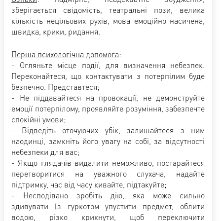
зберігається свідомість, театральні пози, велика
кількість нецільових рухів, мова емоційно насичена,
швидка, крики, ридання.
Перша психологічна допомога
:
- Огляньте місце події, для визначення небезпек.
Переконайтеся, що контактувати з потерпілим буде
безпечно. Представтеся;
- Не піддавайтеся на провокації, не демонструйте
емоції потерпілому, проявляйте розуміння, забезпечте
спокійні умови;
- Відведіть оточуючих убік, залишайтеся з ним
наодинці, замкніть його увагу на собі, за відсутності
небезпеки для вас;
- Якщо глядачів видалити неможливо, постарайтеся
перетворитися на уважного слухача, надайте
підтримку, час від часу кивайте, підтакуйте;
- Несподівано зробіть дію, яка може сильно
здивувати (з гуркотом упустити предмет, облити
водою, різко крикнути, щоб переключити