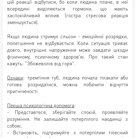
цій реакції відбутися, бо коли людина плаче, в неї
всередині виділяються гормони, що мають
заспокійливий вплив (гостра стресова реакція
зменшується).
Якщо людина стримує сльози - емоційної розрядки,
полегшення не відбувається. Коли ситуація триває
довго, внутрішнє напруження може завдати шкоди
фізичному, психічному здоров'ю. Про такий стан
кажуть: "Збожеволів від горя".
Ознаки
: тремтіння губ, людина почала плакати або
готова розридатися, можна побачити відчуття
пригніченості.
Перша психологічна допомога
:
- Представтеся, зберігайте спокій, проявляйте
розуміння. Не залишайте потерпілого наодинці з
собою;
- Встановіть, підтримуйте з потерпілим тілесний