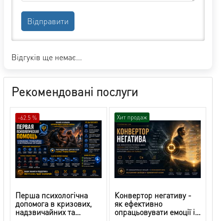
Відправити
Відгуків ще немає...
Рекомендовані послуги
Хит продаж
-62.5 %
Перша психологічна
Конвертор негативу -
допомога в кризових,
як ефективно
надзвичайних та
опрацьовувати емоції і
екстремальних
використовувати риси