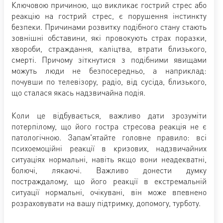
Ключовою причиною, що викликає гострий стрес або
реакцію на гострий стрес, є порушення інстинкту
безпеки. Причинами розвитку подібного стану стають
зовнішні обставини, які провокують страх поразки,
хвороби, страждання, каліцтва, втрати близького,
смерті. Причому зіткнутися з подібними явищами
можуть люди не безпосередньо, а наприклад:
почувши по телевізору, радіо, від сусіда, близького,
що сталася якась надзвичайна подія.
Коли це відбувається, важливо дати зрозуміти
потерпілому, що його гостра стресова реакція не є
патологічною. Запам'ятайте головне правило: всі
психоемоційні реакції в кризових, надзвичайних
ситуаціях нормальні, навіть якщо вони неадекватні,
болючі, лякаючі. Важливо донести думку
постраждалому, що його реакції в екстремальній
ситуації нормальні, очікувані, він може впевнено
розраховувати на вашу підтримку, допомогу, турботу.