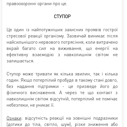
правоохоронні органи про це.
СТУПОР
Це один із найпотужніших захисних проявів гострої
стресової реакції організму. Зазвичай виникає після
найсильнішого нервового потрясіння, коли витрачено
вкрай багато сил на виживання, що енергії на
ефективну взаємодію з навколишнім світом не
залишається.
Ступор може тривати як кілька хвилин, так і кілька
годин. Якщо потерпілий пробуде в такому стані довго,
без надання підтримки - це призведе його до
фізичного виснаження. А через те що контакт з
навколишнім світом відсутній, потерпілий не помічає
небезпеки, не уникає її.
Ознаки
: відсутність реакції на зовнішні подразники
(дотики до тіла, світло, шум), різке зниження або