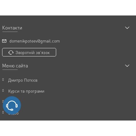
Контакти
domenikpoteev@gmail.com
Зворотній зв'язок
Меню сайта
Дмитро Потєєв
Курси та програми
Статті
Відео
Акції
FAQ