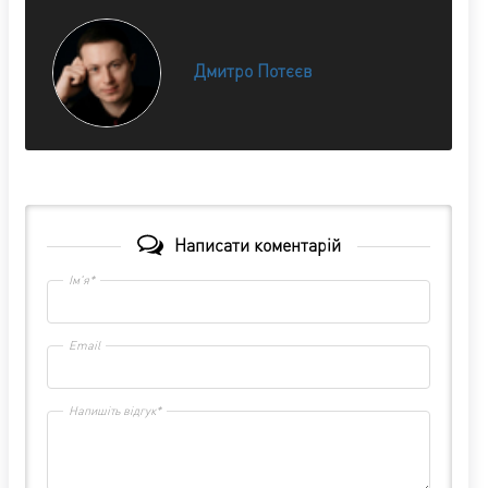
Дмитро Потєєв
Написати коментарій
Ім'я*
Email
Напишіть відгук*