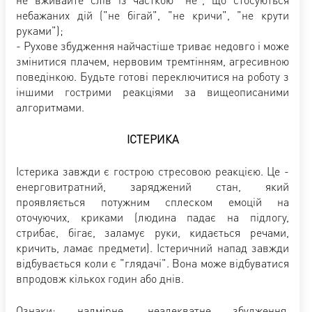
небажаних дій ("не бігай", "не кричи", "не крути
руками");
- Рухове збудження найчастіше триває недовго і може
змінитися плачем, нервовим тремтінням, агресивною
поведінкою. Будьте готові переключитися на роботу з
іншими гострими реакціями за вищеописаними
алгоритмами.
ІСТЕРИКА
Істерика завжди є гострою стресовою реакцією. Це -
енерговитратний, заряджений стан, який
проявляється потужним сплеском емоцій на
оточуючих, криками (людина падає на підлогу,
стрибає, бігає, заламує руки, кидається речами,
кричить, ламає предмети). Істеричний напад завжди
відбувається коли є "глядачі". Вона може відбуватися
впродовж кількох годин або днів.
Ознаки
: надмірне, неадекватне збудження,