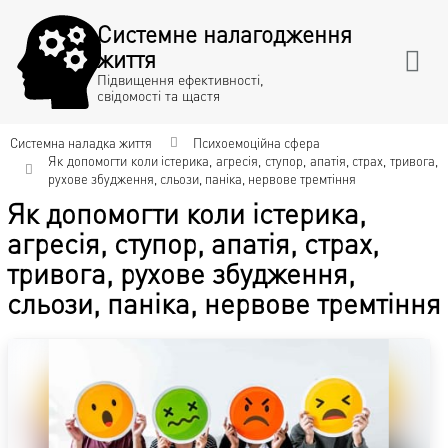
Системне налагодження
життя
Підвищення ефективності,
свідомості та щастя
Системна наладка життя
Психоемоційна сфера
Як допомогти коли істерика, агресія, ступор, апатія, страх, тривога,
рухове збудження, сльози, паніка, нервове тремтіння
Як допомогти коли істерика,
агресія, ступор, апатія, страх,
тривога, рухове збудження,
сльози, паніка, нервове тремтіння