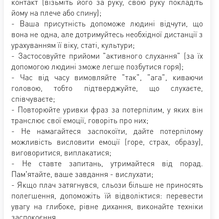
контакт (візьміть його за руку, свою руку покладіть
йому на плече або спину);
- Ваша присутність допоможе людині відчути, що
вона не одна, але дотримуйтесь необхідної дистанції з
урахуванням її віку, статі, культури;
- Застосовуйте прийоми "активного слухання" (за їх
допомогою людині зможе легше позбутися горя);
- Час від часу вимовляйте "так", "ага", киваючи
головою, тобто підтверджуйте, що слухаєте,
співчуваєте;
- Повторюйте уривки фраз за потерпілим, у яких він
транслює свої емоції, говоріть про них;
- Не намагайтеся заспокоїти, дайте потерпілому
можливість висловити емоції (горе, страх, образу),
виговоритися, виплакатися;
- Не ставте запитань, утримайтеся від порад.
Пам'ятайте, ваше завдання - вислухати;
- Якщо плач затягнувся, сльози більше не приносять
полегшення, допоможіть їй відволіктися: перевести
увагу на глибоке, рівне дихання, виконайте техніки
заспокоєння.