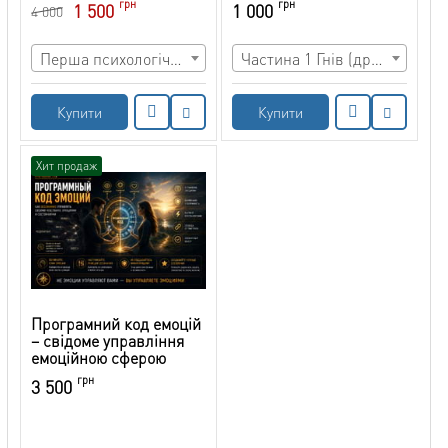
грн
грн
1 500
1 000
4 000
ситуаціях
характеру, які засуджує
суспільство
Перша психологічна допомога + методичка + бонуси
Частина 1 Гнів (дратівливість, злість, лють)
Купити
Купити
Хит продаж
Програмний код емоцій
– свідоме управління
емоційною сферою
грн
3 500