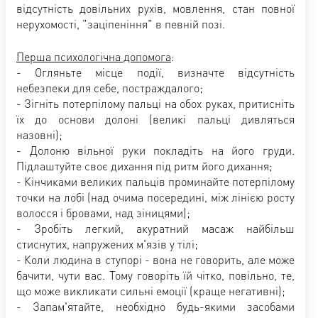
відсутність довільних рухів, мовлення, стан повної
нерухомості, "заціпеніння" в певній позі.
Перша психологічна допомога
:
- Огляньте місце події, визначте відсутність
небезпеки для себе, постраждалого;
- Зігніть потерпілому пальці на обох руках, притисніть
їх до основи долоні (великі пальці дивляться
назовні);
- Долоню вільної руки покладіть на його груди.
Підлаштуйте своє дихання під ритм його дихання;
- Кінчиками великих пальців проминайте потерпілому
точки на лобі (над очима посередині, між лінією росту
волосся і бровами, над зіницями);
- Зробіть легкий, акуратний масаж найбільш
стиснутих, напружених м'язів у тілі;
- Коли людина в ступорі - вона не говорить, але може
бачити, чути вас. Тому говоріть їй чітко, повільно, те,
що може викликати сильні емоції (краще негативні);
- Запам'ятайте, необхідно будь-якими засобами