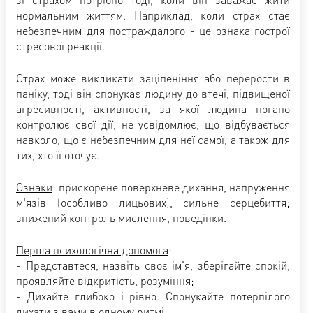
нормальним життям. Наприклад, коли страх стає
небезпечним для постраждалого - це ознака гострої
стресової реакції.
Страх може викликати заціпеніння або перерости в
паніку, тоді він спонукає людину до втечі, підвищеної
агресивності, активності, за якої людина погано
контролює свої дії, не усвідомлює, що відбувається
навколо, що є небезпечним для неї самої, а також для
тих, хто її оточує.
Ознаки
: прискорене поверхневе дихання, напруження
м'язів (особливо лицьових), сильне серцебиття;
знижений контроль мислення, поведінки.
Перша психологічна допомога
:
- Представтеся, назвіть своє ім'я, зберігайте спокій,
проявляйте відкритість, розуміння;
- Дихайте глибоко і рівно. Спонукайте потерпілого
дихати з вами в одному ритмі;