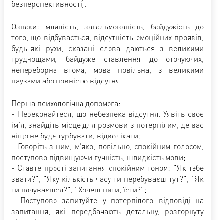
безперспективності).
Ознаки
: млявість, загальмованість, байдужість до
того, що відбувається, відсутність емоційних проявів,
будь-які рухи, сказані слова даються з великими
труднощами, байдуже ставлення до оточуючих,
непереборна втома, мова повільна, з великими
паузами або повністю відсутня.
Перша психологічна допомога
:
- Переконайтеся, що небезпека відсутня. Уявіть своє
ім'я, знайдіть місце для розмови з потерпілим, де вас
ніщо не буде турбувати, відволікати;
- Говоріть з ним, м'яко, повільно, спокійним голосом,
поступово підвищуючи гучність, швидкість мови;
- Ставте прості запитання спокійним тоном: "Як тебе
звати?", "Яку кількість часу ти перебуваєш тут?", "Як
ти почуваєшся?", "Хочеш пити, їсти?";
- Поступово запитуйте у потерпілого відповіді на
запитання, які передбачають детальну, розгорнуту