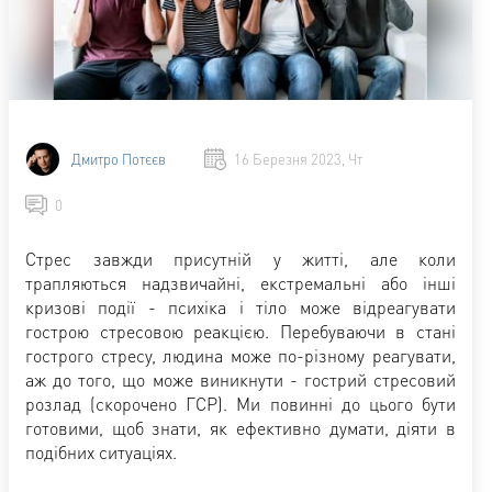
Дмитро Потєєв
16 Березня 2023, Чт
0
Стрес завжди присутній у житті, але коли
трапляються надзвичайні, екстремальні або інші
кризові події - психіка і тіло може відреагувати
гострою стресовою реакцією. Перебуваючи в стані
гострого стресу, людина може по-різному реагувати,
аж до того, що може виникнути - гострий стресовий
розлад (скорочено ГСР). Ми повинні до цього бути
готовими, щоб знати, як ефективно думати, діяти в
подібних ситуаціях.