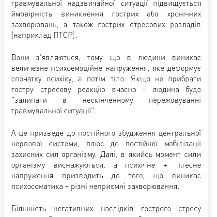
травмувальної надзвичайної ситуації підвищується
ймовірність виникнення гострих або хронічних
захворювань, а також гострих стресових розладів
(наприклад ПТСР).
Вони з'являються, тому що в людини виникає
величезне психоемоційне напруження, яке деформує
спочатку психіку, а потім тіло. Якщо не прибрати
гостру стресову реакцію вчасно - людина буде
"залипати в нескінченному пережовуванні
травмувальної ситуації".
А це призведе до постійного збудження центральної
нервової системи, плюс до постійної мобілізації
захисних сил організму. Далі, в якийсь момент сили
організму виснажуються, а психічне + тілесне
напруження призводить до того, що виникає
психосоматика + різні неприємні захворювання.
Більшість негативних наслідків гострого стресу