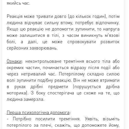
якийсь час.
Реакція може тривати довго (до кількох годин), потім
людина відчуває сильну втому, потребує відпочинку.
Якщо цю реакцію не допомогти зупинити, то напруга
може залишитися в тілі, з часом виникнуть м'язові
болі, а далі, це може спровокувати розвиток
серйозних захворювань.
Ознаки
: неконтрольоване тремтіння всього тіла або
окремих частин, починається відразу після події або
через нетривалий час. Потерпілому складно силою
волі зупинити подібну реакцію. Він не може втримати
в руках дрібні предмети (порушується дрібна
моторика). З боку спостерігача це схоже на те, що
людина замерзла.
Перша психологічна допомога
:
- Потрібно посилити тремтіння. Уявіть, візьміть
потерпілого за плечі, скажіть, що допоможете йому,