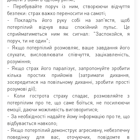
- Перебувайте поруч із ним, створюючи відчуття
безпеки: страх важко переносити на самоті;
- Покладіть його руку собі на зап'ястя, щоб
потерпілий відчув ваш спокійний пульс. Це
сприйматиметься ним як сигнал: "Заспокойся, я
поруч, ти не один";
- Якщо потерпілий розмовляє, ваше завдання його
слухати, висловлювати співчуття, зацікавленість,
розуміння;
- Якщо страх його паралізує, запропонуйте зробити
кілька простих прийомів (затримати дихання,
зосередитися на повільному диханні, зробити прості
розумові дії);
- Коли гострота страху спадає, розмовляйте з
потерпілим про те, що саме боїться, не посилюючи
емоції, даючи можливість виговоритися;
- За необхідності надайте йому інформацію про те, що
відбувається навколо;
- Якщо потерпілий демонструє агресивну, небезпечну
поведінку для вас, оточуючих, повідомте в