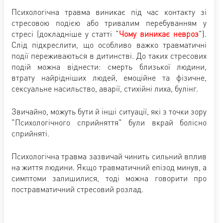
Психологічна травма виникає під час контакту зі
стресовою подією або тривалим перебуванням у
стресі (докладніше у статті "
Чому виникає невроз
").
Слід підкреслити, що особливо важко травматичні
події переживаються в дитинстві. До таких стресових
подій можна віднести: смерть близької людини,
втрату найрідніших людей, емоційне та фізичне,
сексуальне насильство, аварії, стихійні лиха, булінг.
Звичайно, можуть бути й інші ситуації, які з точки зору
"Психологічного сприйняття" були вкрай болісно
сприйняті.
Психологічна травма зазвичай чинить сильний вплив
на життя людини. Якщо травматичний епізод минув, а
симптоми залишилися, тоді можна говорити про
постравматичний стресовий розлад.