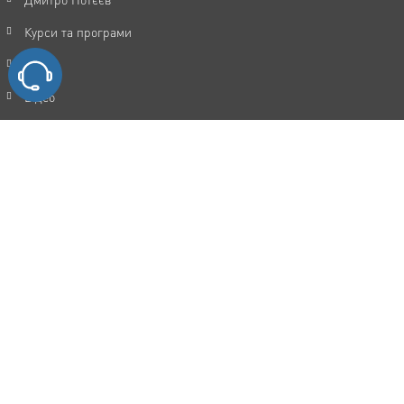
Курси та програми
Статті
Відео
Акції
FAQ
Відгуки
Контакти
Політика конфіденційності
Угода користувача
Каталог послуг
Мотивація та досягнення цілей