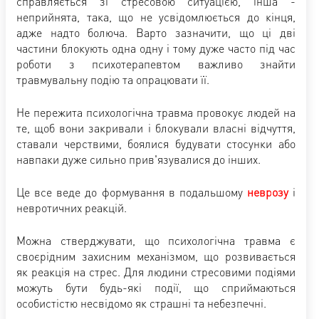
справляється зі стресовою ситуацією, інша -
неприйнята, така, що не усвідомлюється до кінця,
адже надто болюча. Варто зазначити, що ці дві
частини блокують одна одну і тому дуже часто під час
роботи з психотерапевтом важливо знайти
травмувальну подію та опрацювати її.
Не пережита психологічна травма провокує людей на
те, щоб вони закривали і блокували власні відчуття,
ставали черствими, боялися будувати стосунки або
навпаки дуже сильно прив'язувалися до інших.
Це все веде до формування в подальшому
неврозу
і
невротичних реакцій.
Можна стверджувати, що психологічна травма є
своєрідним захисним механізмом, що розвивається
як реакція на стрес. Для людини стресовими подіями
можуть бути будь-які події, що сприймаються
особистістю несвідомо як страшні та небезпечні.