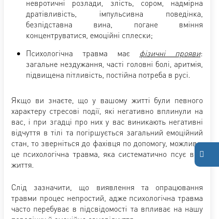
невротичні розлади, злість, сором, надмірна
дратівливість, імпульсивна поведінка,
безпідставна вина, погане вміння
концентруватися, емоційні сплески;
Психологічна травма має
фізичні прояви
:
загальне нездужання, часті головні болі, аритмія,
підвищена пітливість, постійна потреба в русі.
Якщо ви знаєте, що у вашому житті були певного
характеру стресові події, які негативно вплинули на
вас, і при згадці про них у вас виникають негативні
відчуття в тілі та погіршується загальний емоційний
стан, то зверніться до фахівця по допомогу, можливо,
це психологічна травма, яка систематично псує вам
життя.
Слід зазначити, що виявлення та опрацювання
травми процес непростий, адже психологічна травма
часто перебуває в підсвідомості та впливає на нашу