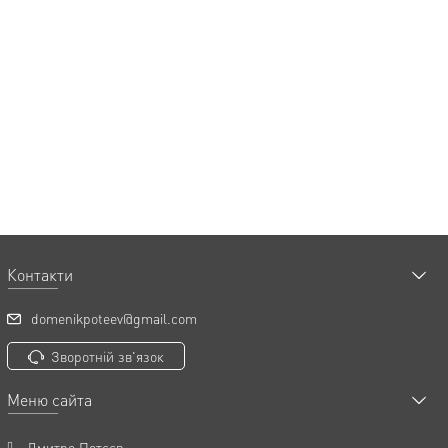
Контакти
domenikpoteev@gmail.com
Зворотній зв'язок
Меню сайта
Дмитро Потєєв