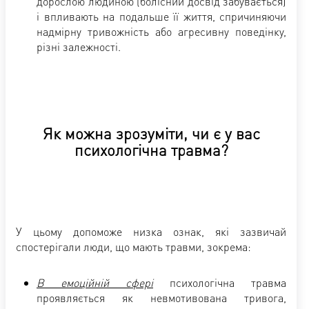
дорослою людиною (болісний досвід забувається)
і впливають на подальше її життя, спричиняючи
надмірну тривожність або агресивну поведінку,
різні залежності.
Як можна зрозуміти, чи є у вас
психологічна травма?
У цьому допоможе низка ознак, які зазвичай
спостерігали люди, що мають травми, зокрема:
В емоційній сфері
психологічна травма
проявляється як невмотивована тривога,