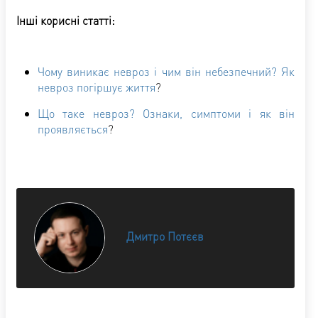
Інші корисні статті:
Чому виникає невроз і чим він небезпечний? Як
невроз погіршує життя
?
Що таке невроз? Ознаки, симптоми і як він
проявляється
?
Дмитро Потєєв