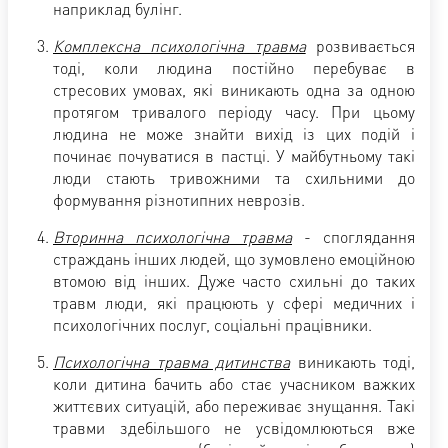
наприклад булінг.
Комплексна психологічна травма
розвивається
тоді, коли людина постійно перебуває в
стресових умовах, які виникають одна за одною
протягом тривалого періоду часу. При цьому
людина не може знайти вихід із цих подій і
починає почуватися в пастці. У майбутньому такі
люди стають тривожними та схильними до
формування різнотипних неврозів.
Вторинна психологічна травма
- споглядання
страждань інших людей, що зумовлено емоційною
втомою від інших. Дуже часто схильні до таких
травм люди, які працюють у сфері медичних і
психологічних послуг, соціальні працівники.
Психологічна травма дитинства
виникають тоді,
коли дитина бачить або стає учасником важких
життєвих ситуацій, або переживає знущання. Такі
травми здебільшого не усвідомлюються вже