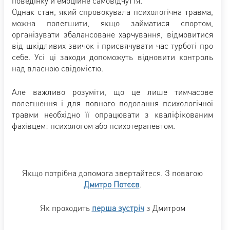
поведінку й емоційне самовідчуття.
Однак стан, який спровокувала психологічна травма,
можна полегшити, якщо займатися спортом,
організувати збалансоване харчування, відмовитися
від шкідливих звичок і присвячувати час турботі про
себе. Усі ці заходи допоможуть відновити контроль
над власною свідомістю.
Але важливо розуміти, що це лише тимчасове
полегшення і для повного подолання психологічної
травми необхідно її опрацювати з кваліфікованим
фахівцем: психологом або психотерапевтом.
Якщо потрібна допомога звертайтеся. З повагою
Дмитро Потєєв
.
Як проходить
перша зустріч
з Дмитром