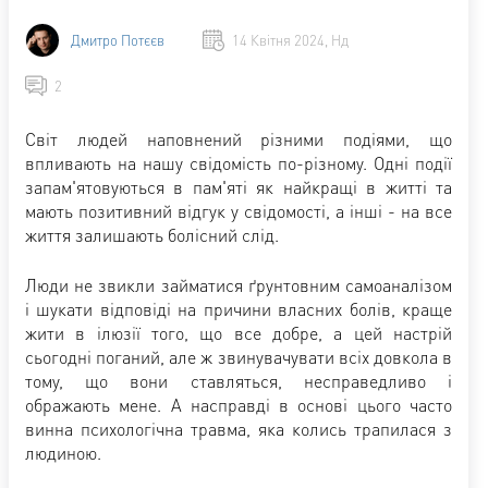
Дмитро Потєєв
14 Квітня 2024, Нд
2
Світ людей наповнений різними подіями, що
впливають на нашу свідомість по-різному. Одні події
запам'ятовуються в пам'яті як найкращі в житті та
мають позитивний відгук у свідомості, а інші - на все
життя залишають болісний слід.
Люди не звикли займатися ґрунтовним самоаналізом
і шукати відповіді на причини власних болів, краще
жити в ілюзії того, що все добре, а цей настрій
сьогодні поганий, але ж звинувачувати всіх довкола в
тому, що вони ставляться, несправедливо і
ображають мене. А насправді в основі цього часто
винна психологічна травма, яка колись трапилася з
людиною.