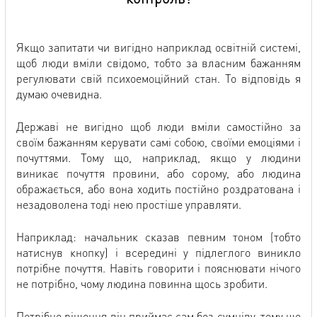
Якщо запитати чи вигідно наприклад освітній системі,
щоб люди вміли свідомо, тобто за власним бажанням
регулювати свій психоемоційний стан. То відповідь я
думаю очевидна.
Державі не вигідно щоб люди вміли самостійно за
своїм бажанням керувати самі собою, своїми емоціями і
почуттями. Тому що, наприклад, якщо у людини
виникає почуття провини, або сорому, або людина
ображається, або вона ходить постійно роздратована і
незадоволена тоді нею простіше управляти.
Наприклад: начальник сказав певним тоном (тобто
натиснув кнопку) і всередині у підлеглого виникло
потрібне почуття. Навіть говорити і пояснювати нічого
не потрібно, чому людина повинна щось зробити.
Потрібне рішення він приймає сам без сумніву, тому що