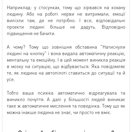
Наприклад: у стосунках, тому що зірвався на кохану
людину. Або на роботі нерви не витримали, емоції
вилізли там, де не потрібно. І все, відповідальні
проекти людині більше не дадуть. Відповідно
підвищення не бачити.
А чому? Тому що зовнішня обставина "Натиснули
людині на кнопку" і вона видала автоматичну реакцію,
ментальну та емоційну. І в цей момент виникла реакція
в мозку на ситуацію, що відбувається. Яка повідомляє
те, як людина на автопілоті ставиться до ситуації та й
усе.
Тобто ваша психіка автоматично відреагувала та
виникло почуття. А далі у більшості людей виникає
таке ж автоматичне мислення та поведінка. Тому що як
можна інакше людина не знає, чи просто не вміє.