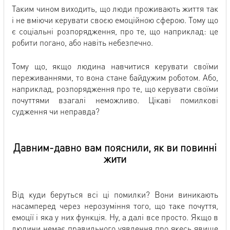
Таким чином виходить, що люди проживають життя так
і не вміючи керувати своєю емоційною сферою. Тому що
є соціальні розпорядження, про те, що наприклад: це
робити погано, або навіть небезпечно.
Тому що, якщо людина навчитися керувати своїми
переживаннями, то вона стане байдужим роботом. Або,
наприклад, розпорядження про те, що керувати своїми
почуттями взагалі неможливо. Цікаві помилкові
судження чи неправда?
Давним-давно вам пояснили, як ви повинні
жити
Від куди беруться всі ці помилки? Вони виникають
насамперед через нерозуміння того, що таке почуття,
емоції і яка у них функція. Ну, а далі все просто. Якщо в
людини немає правильного уявлення про якесь явище