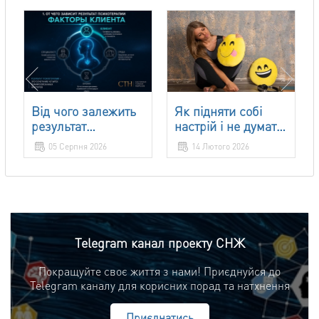
Від чого залежить
Як підняти собі
результат
настрій і не думати
психотерапії?
про погане?
05 Серпня 2026
14 Лютого 2026
Фактори,...
Telegram канал проекту СНЖ
Покращуйте своє життя з нами! Приєднуйся до
Telegram каналу для корисних порад та натхнення
Приєднатись