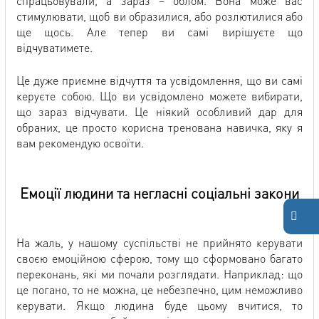
спрацьовували, а зараз – облом. Вона може вас
стимулювати, щоб ви образилися, або розлютилися або
ще щось. Але тепер ви самі вирішуєте що
відчуватимете.
Це дуже приємне відчуття та усвідомлення, що ви самі
керуєте собою. Що ви усвідомлено можете вибирати,
що зараз відчувати. Це ніякий особливий дар для
обраних, це просто корисна тренована навичка, яку я
вам рекомендую освоїти.
Емоції людини та негласні соціальні закони
На жаль, у нашому суспільстві не прийнято керувати
своєю емоційною сферою, тому що сформовано багато
переконань, які ми почали розглядати. Наприклад: що
це погано, то не можна, це небезпечно, цим неможливо
керувати. Якщо людина буде цьому вчитися, то