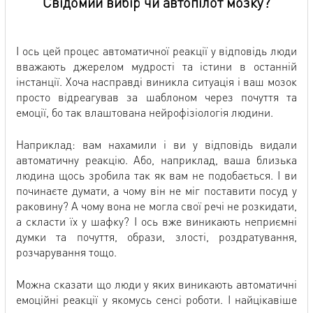
Свідомий вибір чи автопілот мозку?
І ось цей процес автоматичної реакції у відповідь люди
вважають джерелом мудрості та істини в останній
інстанції. Хоча насправді виникла ситуація і ваш мозок
просто відреагував за шаблоном через почуття та
емоції, бо так влаштована нейрофізіологія людини.
Наприклад: вам нахамили і ви у відповідь видали
автоматичну реакцію. Або, наприклад, ваша близька
людина щось зробила так як вам не подобається. І ви
починаєте думати, а чому він не міг поставити посуд у
раковину? А чому вона не могла свої речі не розкидати,
а скласти їх у шафку? І ось вже виникають неприємні
думки та почуття, образи, злості, роздратування,
розчарування тощо.
Можна сказати що люди у яких виникають автоматичні
емоційні реакції у якомусь сенсі роботи. І найцікавіше