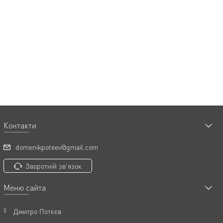
Контакти
domenikpoteev@gmail.com
Зворотній зв'язок
Меню сайта
Дмитро Потєєв