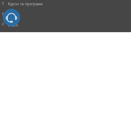
Курси та програми
Статті
Відео
Акції
FAQ
Відгуки
Контакти
Політика конфіденційності
Угода користувача
Каталог послуг
Мотивація та досягнення цілей
Прокачка особистості