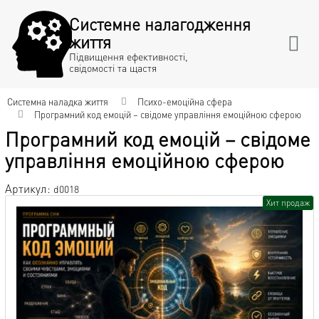
Системне налагодження
життя
Підвищення ефективності,
свідомості та щастя
Системна наладка життя
Психо-емоційна сфера
Програмний код емоцій – свідоме управління емоційною сферою
Програмний код емоцій – свідоме
управління емоційною сферою
Артикул:
d0018
Хит продаж