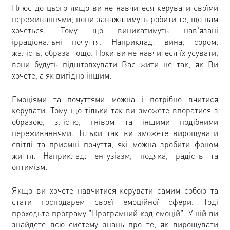
Плюс до цього якщо ви не навчитеся керувати своїми
переживаннями, вони заважатимуть робити те, що вам
хочеться. Тому що виникатимуть нав'язані
ірраціональні почуття. Наприклад: вина, сором,
жалість, образа тощо. Поки ви не навчитеся їх усувати,
вони будуть підштовхувати Вас жити не так, як Ви
хочете, а як вигідно іншим.
Емоціями та почуттями можна і потрібно вчитися
керувати. Тому що тільки так ви зможете впоратися з
образою, злістю, гнівом та іншими подібними
переживаннями. Тільки так ви зможете вирощувати
світлі та приємні почуття, які можна зробити фоном
життя. Наприклад: ентузіазм, подяка, радість та
оптимізм.
Якщо ви хочете навчитися керувати самим собою та
стати господарем своєї емоційної сфери. Тоді
проходьте програму "Програмний код емоцій". У ній ви
знайдете всю систему знань про те, як вирощувати