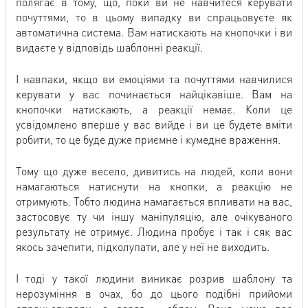
полягає в тому, що, поки ви не навчитеся керувати
почуттями, то в цьому випадку ви спрацьовуєте як
автоматична система. Вам натискають на кнопочки і ви
видаєте у відповідь шаблонні реакції.
І навпаки, якщо ви емоціями та почуттями навчилися
керувати у вас починається найцікавіше. Вам на
кнопочки натискають, а реакції немає. Коли це
усвідомлено вперше у вас вийде і ви це будете вміти
робити, то це буде дуже приємне і кумедне враження.
Тому що дуже весело, дивитись на людей, коли вони
намагаються натиснути на кнопки, а реакцію не
отримують. Тобто людина намагається впливати на вас,
застосовує ту чи іншу маніпуляцію, але очікуваного
результату не отримує. Людина пробує і так і сяк вас
якось зачепити, підколупати, але у неї не виходить.
І тоді у такої людини виникає розрив шаблону та
нерозуміння в очах, бо до цього подібні прийоми