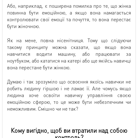
Або, наприклад, є поширена помилка про те, що жінка
повинна бути емоційною, а якщо вона намагається
контролювати свої емоції та почуття, то вона перестає
бути жіночною.
Як на мене, повна нісенітниця. Тому що слідуючи
такому принципу можна сказати, що якщо вона
навчитися водити машину, або працювати за
ноутбуком, або кататися на катері або ще якійсь навичці
вона перестане бути жінкою.
Думаю і так зрозуміло що освоєння якоїсь навички не
робить людину гіршою і не ламає її. Але чомусь якщо
людина хоче освоїти навичку управління своєю
емоційною сферою, то це може бути небезпечним чи
неможливим. Смішно чи не так?
Кому вигідно, щоб ви втратили над собою
контроль?