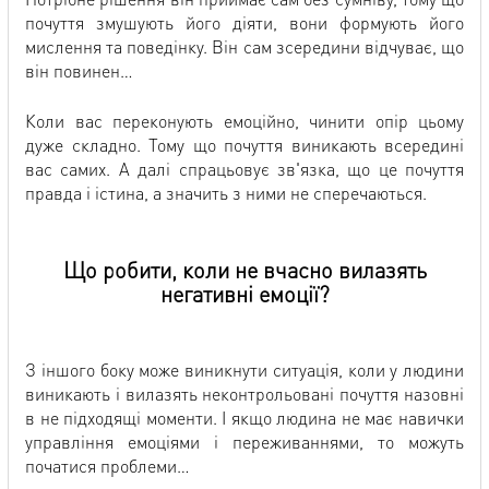
почуття змушують його діяти, вони формують його
мислення та поведінку. Він сам зсередини відчуває, що
він повинен…
Коли вас переконують емоційно, чинити опір цьому
дуже складно. Тому що почуття виникають всередині
вас самих. А далі спрацьовує зв'язка, що це почуття
правда і істина, а значить з ними не сперечаються.
Що робити, коли не вчасно вилазять
негативні емоції?
З іншого боку може виникнути ситуація, коли у людини
виникають і вилазять неконтрольовані почуття назовні
в не підходящі моменти. І якщо людина не має навички
управління емоціями і переживаннями, то можуть
початися проблеми…