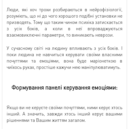
Люди, які хоч трохи розбираються в нейрофізіології,
розуміють, що ні до чого хорошого подібні установки не
призводять. Тому що таким чином психіка затискається
з усіх боків, а коли в неї впроваджуються
взаємовиключні параметри, то виникають неврози.
У сучасному світі на людину впливають з усіх боків. І
поки людина не навчиться керувати своїми власними
почуттями та емоціями, вона буде маріонеткою в
чиїхось руках, простіше кажучи нею маніпулюватимуть.
Формування панелі керування емоціями:
Якщо ви не керуєте своїми почуттями, ними керує хтось
інший. А значить, завжди хтось інший керує вашими
рішеннями та Вашим життям загалом.