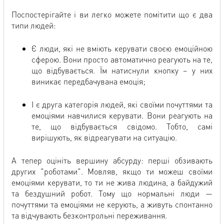
Поспостерігайте і ви легко можете помітити що є два
типи людей:
Є люди, які не вміють керувати своєю емоційною
сферою. Вони просто автоматично реагують на те,
що відбувається. Їм натиснули кнопку – у них
виникає передбачувана емоція;
І є друга категорія людей, які своїми почуттями та
емоціями навчилися керувати. Вони реагують на
те, що відбувається свідомо. Тобто, самі
вирішують, як відреагувати на ситуацію.
А тепер оцініть вершину абсурду: перші обзивають
других "роботами". Мовляв, якщо ти можеш своїми
емоціями керувати, то ти не жива людина, а байдужий
та бездушний робот. Тому що нормальні люди —
почуттями та емоціями не керують, а живуть спонтанно
та відчувають безконтрольні переживання.