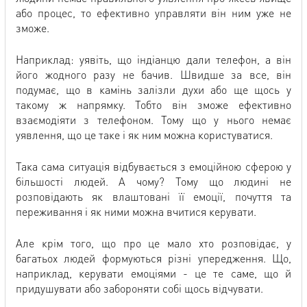
або процес, то ефективно управляти він ним уже не
зможе.
Наприклад: уявіть, що індіанцю дали телефон, а він
його жодного разу не бачив. Швидше за все, він
подумає, що в камінь залізли духи або ще щось у
такому ж напрямку. Тобто він зможе ефективно
взаємодіяти з телефоном. Тому що у нього немає
уявлення, що це таке і як ним можна користуватися.
Така сама ситуація відбувається з емоційною сферою у
більшості людей. А чому? Тому що людині не
розповідають як влаштовані її емоції, почуття та
переживання і як ними можна вчитися керувати.
Але крім того, що про це мало хто розповідає, у
багатьох людей формуються різні упередження. Що,
наприклад, керувати емоціями - це те саме, що й
придушувати або забороняти собі щось відчувати.