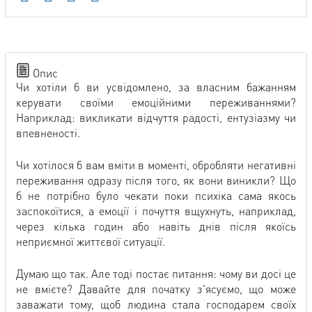
Опис
Чи хотіли б ви усвідомлено, за власним бажанням
керувати своїми емоційними переживаннями?
Наприклад: викликати відчуття радості, ентузіазму чи
впевненості.
Чи хотілося б вам вміти в моменті, обробляти негативні
переживання одразу після того, як вони виникли? Що
б не потрібно було чекати поки психіка сама якось
заспокоїтися, а емоції і почуття вщухнуть, наприклад,
через кілька годин або навіть днів після якоїсь
неприємної життєвої ситуації.
Думаю що так. Але тоді постає питання: чому ви досі це
не вмієте? Давайте для початку з'ясуємо, що може
заважати тому, щоб людина стала господарем своїх