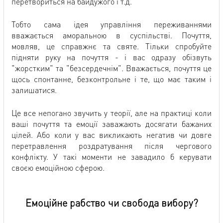
перетвориться на байдужого і т.д.
Тобто сама ідея управління переживаннями
вважається аморальною в суспільстві. Почуття,
мовляв, це справжнє та святе. Тільки спробуйте
підняти руку на почуття - і вас одразу обізвуть
"жорстким" та "безсердечнім". Вважається, почуття це
щось спонтанне, безконтрольне і те, що має таким і
залишатися.
Це все непогано звучить у теорії, але на практиці коли
ваші почуття та емоції заважають досягати бажаних
цілей. Або коли у вас викликають негатив чи довге
перетравлення роздратування після чергового
конфлікту. У такі моменти не завадило б керувати
своєю емоційною сферою.
Емоційне рабство чи свобода вибору?