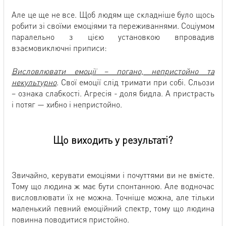
Але це ще не все. Щоб людям ще складніше було щось
робити зі своїми емоціями та переживаннями. Соціумом
паралельно з цією установкою впровадив
взаємовиключні приписи:
Висловлювати емоції – погано, непристойно та
некультурно
. Свої емоції слід тримати при собі. Сльози
– ознака слабкості. Агресія - доля бидла. А пристрасть
і потяг — хибно і непристойно.
Що виходить у результаті?
Звичайно, керувати емоціями і почуттями ви не вмієте.
Тому що людина ж має бути спонтанною. Але водночас
висловлювати їх не можна. Точніше можна, але тільки
маленький певний емоційний спектр, тому що людина
повинна поводитися пристойно.