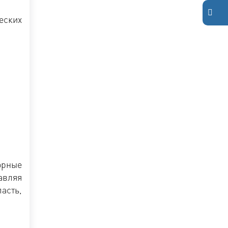
еских
орные
авляя
асть,