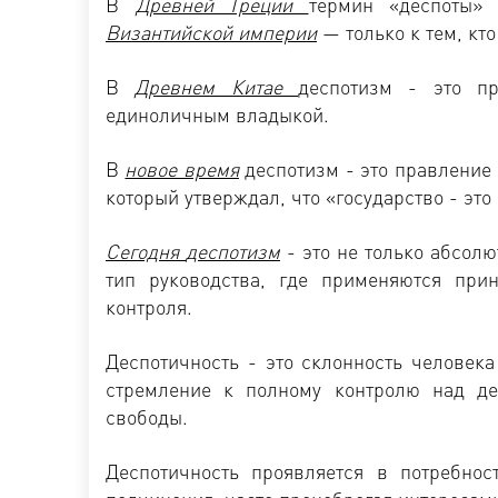
В
Древней Греции
термин «деспоты»
Византийской империи
— только к тем, кт
В
Древнем Китае
деспотизм - это п
единоличным владыкой.
В
новое время
деспотизм - это правление
который утверждал, что «государство - это 
Сегодня
деспотизм
- это не только абсол
тип руководства, где применяются прин
контроля.
Деспотичность - это склонность человек
стремление к полному контролю над де
свободы.
Деспотичность проявляется в потребнос