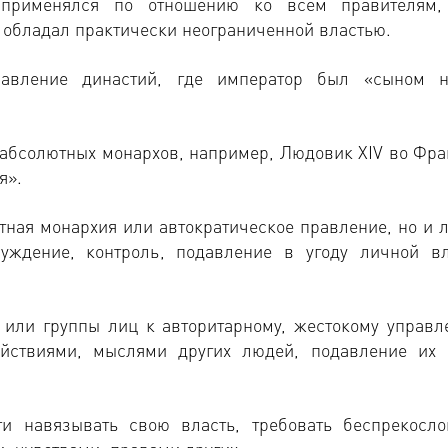
 применялся по отношению ко всем правителям
о обладал практически неограниченной властью.
равление династий, где император был «сыном н
 абсолютных монархов, например, Людовик XIV во Фра
я».
ютная монархия или автократическое правление, но и 
уждение, контроль, подавление в угоду личной вл
а или группы лиц к авторитарному, жестокому управл
йствиями, мыслями других людей, подавление их 
ти навязывать свою власть, требовать беспрекосло