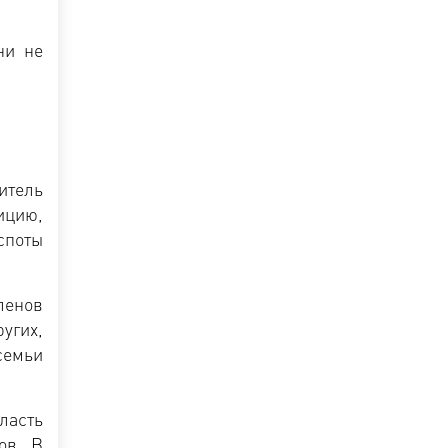
ни не
итель
ицию,
споты
ленов
угих,
семьи
ласть
ов. В