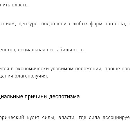
нить власть.
ссиям, цензуре, подавлению любых форм протеста, 
енство, социальная нестабильность.
дится в экономически уязвимом положении, проще нав
щания благополучия.
циальные
причины деспотизма
орический культ силы, власти, где сила ассоциируе