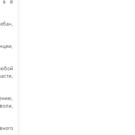
, а в
еба»,
нции,
любой
асти,
ению,
воли,
вного