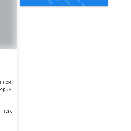
нной,
формы
 него