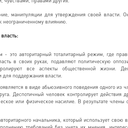
, чувствами, правами других.
ние, манипуляции для утверждения своей власти. О
 к неограниченному влиянию.
 власть:
 - это авторитарный тоталитарный режим, где прав
асть в своих руках, подавляют политическую оппоз
тролируют все аспекты общественной жизни. Де
и для поддержания власти.
оявляется в виде абьюзивного поведения одного из ч
руга. Деспотичный человек контролирует действия др
еское или физическое насилие. В результате члены 
авторитарного начальника, который использует свою в
олнению требований без учета их мнения, интерес