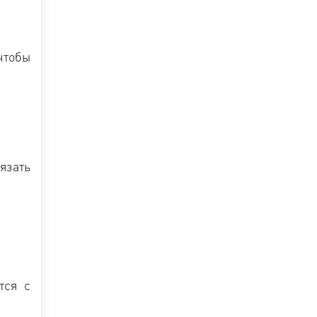
чтобы
язать
тся с