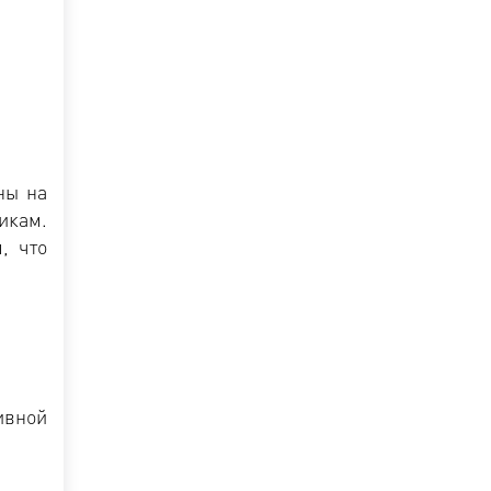
ны на
икам.
, что
ивной