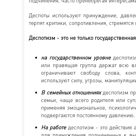
подчинения, часто пренебрегая интересами
Деспоты используют принуждение, давле
терпят критики, сопротивления, стремятся
Деспотизм - это
не только государственная
на государственном уровне
деспотизм
или правящая группа держат всю вл
ограничивают свободу слова, кон
используют силу, угрозы, манипуляци
В семейных отношениях
деспотизм пр
семьи, чаще всего родителя или суп
применяя эмоциональное, психологич
подвергаются постоянному давлению.
На работе
деспотизм - это действия 
для принуждения подчиненных к вып