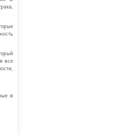
раха,
торые
ность
торый
я все
ости,
ные в