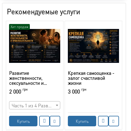
Рекомендуемые услуги
Хит продаж
Развитие
Крепкая самооценка -
женственности,
залог счастливой
сексуальности и
жизни
привлекательности
грн
грн
2 000
3 000
Часть 1 из 4 Развитие женственности и глубинного потенциала (5 ч 54 мин)
Купить
Купить