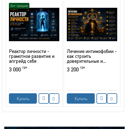
Хит продаж
Реактор личности -
Лечение интимофобии -
грамотное развитие и
как строить
апгрейд себя
доверительные и
эмоционально
грн
грн
3 000
3 200
открытые отношения
Купить
Купить