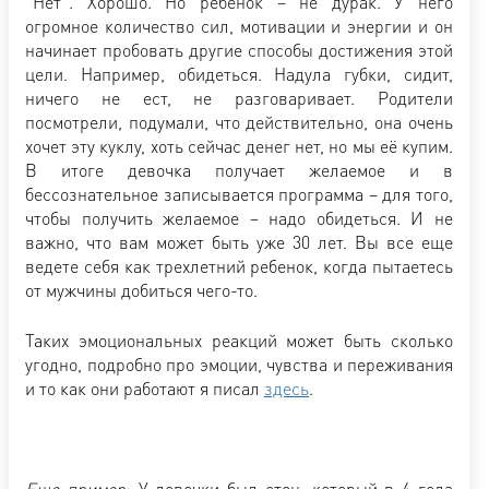
”Нет”. Хорошо. Но ребенок – не дурак. У него
огромное количество сил, мотивации и энергии и он
начинает пробовать другие способы достижения этой
цели. Например, обидеться. Надула губки, сидит,
ничего не ест, не разговаривает. Родители
посмотрели, подумали, что действительно, она очень
хочет эту куклу, хоть сейчас денег нет, но мы её купим.
В итоге девочка получает желаемое и в
бессознательное записывается программа – для того,
чтобы получить желаемое – надо обидеться. И не
важно, что вам может быть уже 30 лет. Вы все еще
ведете себя как трехлетний ребенок, когда пытаетесь
от мужчины добиться чего-то.
Таких эмоциональных реакций может быть сколько
угодно, подробно про эмоции, чувства и переживания
и то как они работают я писал
здесь
.
Еще пример
: У девочки был отец, который в 4 года