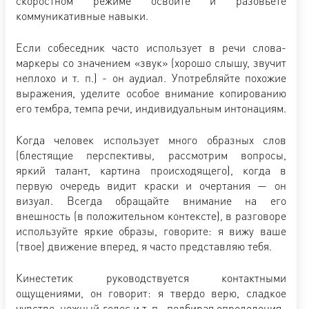
скоростном режиме освоите и разовьете
коммуникативные навыки.
Если собеседник часто использует в речи слова-
маркеры со значением «звук» (хорошо слышу, звучит
неплохо и т. п.) - он аудиал. Употребляйте похожие
выражения, уделите особое внимание копированию
его тембра, темпа речи, индивидуальным интонациям.
Когда человек использует много образных слов
(блестящие перспективы, рассмотрим вопросы,
яркий талант, картина происходящего), когда в
первую очередь видит краски и очертания — он
визуал. Всегда обращайте внимание на его
внешность (в положительном контексте), в разговоре
используйте яркие образы, говорите: я вижу ваше
(твое) движение вперед, я часто представляю тебя.
Кинестетик руководствуется контактными
ощущениями, он говорит: я твердо верю, сладкое
чувство, нежный голос и т. п., подбирая определения-