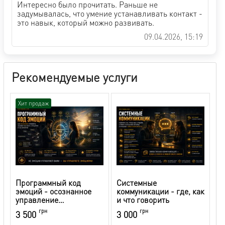
Интересно было прочитать. Раньше не
задумывалась, что умение устанавливать контакт -
это навык, который можно развивать.
09.04.2026, 15:19
Рекомендуемые услуги
Хит продаж
Программный код
Системные
эмоций - осознанное
коммуникации - где, как
управление
и что говорить
эмоциональной сферой
грн
грн
3 500
3 000