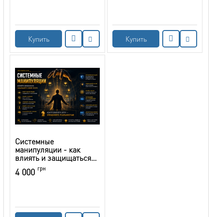
Купить
Купить
Системные
манипуляции - как
влиять и защищаться
от чужого влияния
грн
4 000