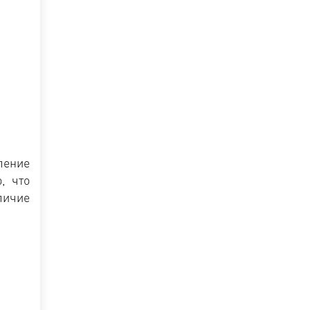
ление
, что
личие