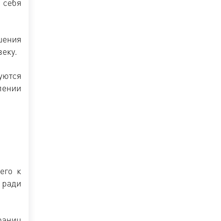
 себя
шения
еку.
уются
лении
его к
 ради
раниц