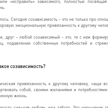
или «исправить» зависимого, полностью посвящая
нь.
сь. Сегодня созависимость – это не только про отно
оровую эмоциональную привязанность к другому челов
ок, друг – любой созависимый – это, те с кем формир
иц, подавлении собственных потребностей и стрем
акое созависимость?
ическая привязанность к другому человеку, чаще вс
ртвовать собой, своими желаниями и потребностями
твенную жизнь.
просто сильная любовь или забота. Это нарушение г