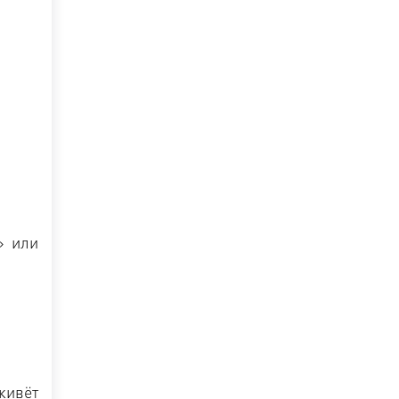
» или
живёт