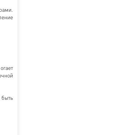
рами.
ление
огает
очной
 быть