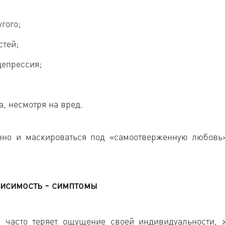
гого;
стей;
депрессия;
, несмотря на вред.
енно и маскироваться под «самоотверженную любовь
исимость - симптомы
й часто теряет ощущение своей индивидуальности, 