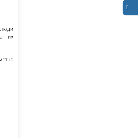
 люди
на их
метно