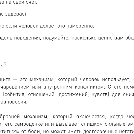
а на свой счёт.
с задевает.
но если человек делает это намеренно.
дель поведения, подумайте, насколько ценно вам об
та?
щита — это механизм, который человек использует, 
очарованием или внутренним конфликтом. С его по
 (события, отношений, достижений, чувств) для сни
равновесия.
бразней механизм, который включается, когда че
ает его самооценке или вызывает слишком сильные эм
титься» от боли, но может иметь долгосрочные негат