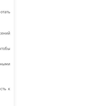
отать
жений
чтобы
нными
сть к