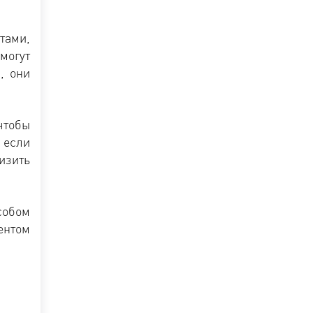
тами,
могут
, они
чтобы
 если
изить
собом
ентом