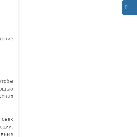
щение
чтобы
мощью
жения
ловек
оции.
ивные