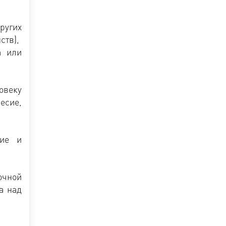
ругих
ств),
а или
овеку
есие,
ние и
очной
а над