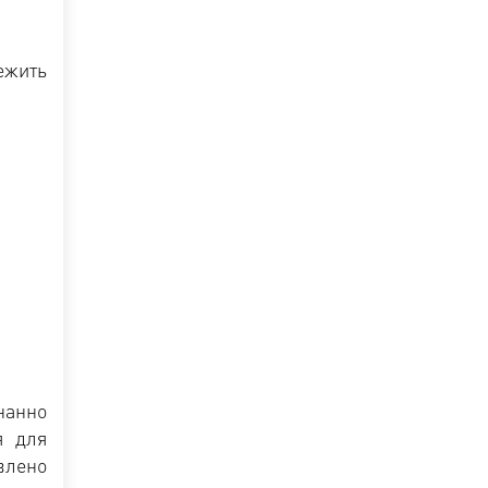
ежить
нанно
я для
влено