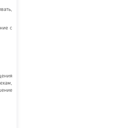
вать,
ние с
щения
ехам,
шение