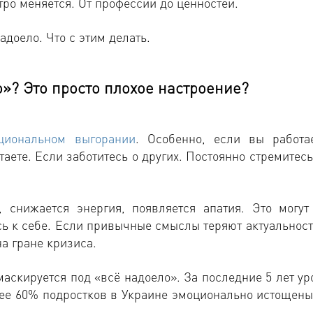
ро меняется. От профессий до ценностей.
адоело. Что с этим делать.
»? Это просто плохое настроение?
циональном выгорании
. Особенно, если вы работа
аете. Если заботитесь о других. Постоянно стремитесь
 снижается энергия, появляется апатия. Это могут
ь к себе. Если привычные смыслы теряют актуальност
на гране кризиса.
маскируется под «всё надоело». За последние 5 лет ур
ее 60% подростков в Украине эмоционально истощены