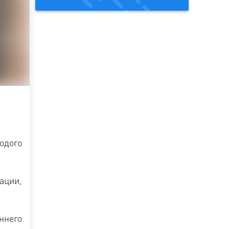
одого
ации,
ннего