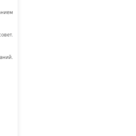
анием
овет.
аний.
.