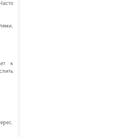
 Часто
лями,
дет к
слить
ерес.