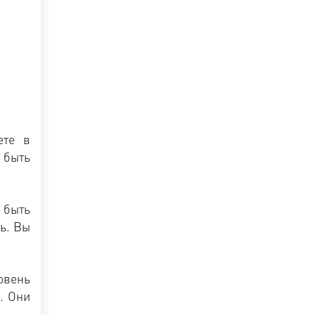
ете в
 быть
 быть
ь. Вы
овень
. Они