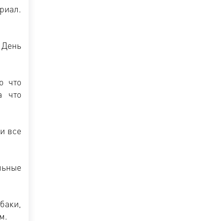
риал.
 День
о что
а что
и все
льные
баки,
м.