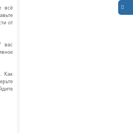
е всё
авьте
ти от
У вас
ивное
. Как
ерьте
йдите