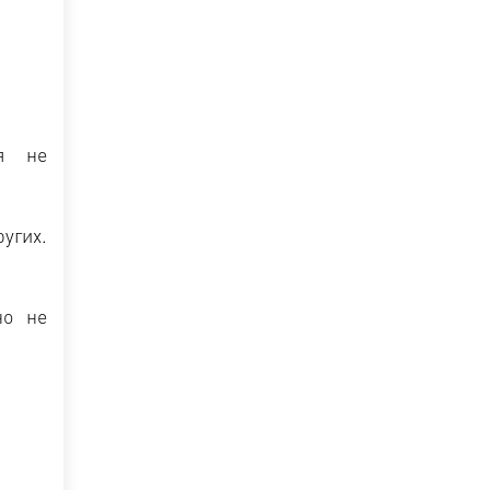
ия не
угих.
но не