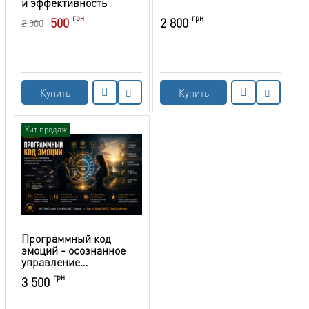
и эффективность
грн
грн
500
2 800
2 000
Купить
Купить
Хит продаж
Программный код
эмоций - осознанное
управление
эмоциональной сферой
грн
3 500