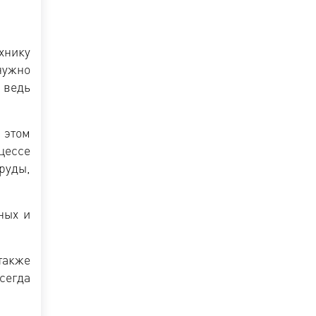
хнику
нужно
 ведь
 этом
цессе
руды,
ных и
также
сегда