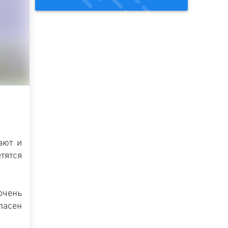
ают и
тятся
очень
пасен