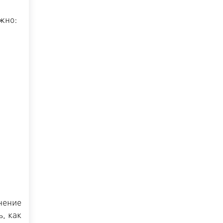
жно:
нение
, как